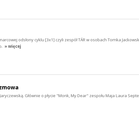
marcowej odsłony cyklu [3x1] czyli zespół TÁR w osobach Tomka Jackowsk
o.
» więcej
ozmowa
aryczewską. Głównie o płycie "Monk, My Dear" zespołu Maja Laura Septe