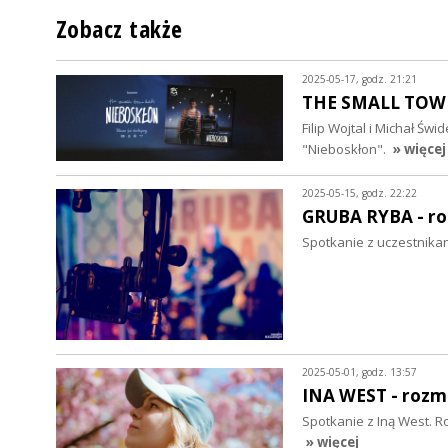
Zobacz także
2025-05-17, godz. 21:21
THE SMALL TOWN
Filip Wojtal i Michał Św
"Nieboskłon".
» więcej
2025-05-15, godz. 22:22
GRUBA RYBA - r
Spotkanie z uczestnika
2025-05-01, godz. 13:57
INA WEST - roz
Spotkanie z Iną West. Ro
» więcej