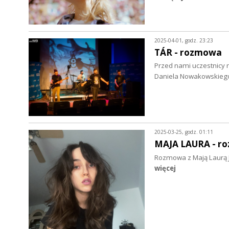
2025-04-01, godz. 23:23
TÁR - rozmowa
Przed nami uczestnicy 
Daniela Nowakowskieg
2025-03-25, godz. 01:11
MAJA LAURA - r
Rozmowa z Mają Laurą J
więcej