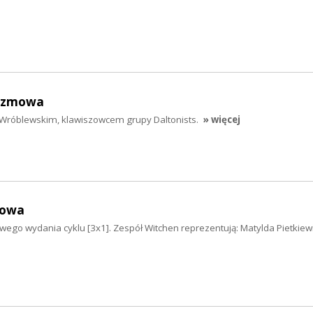
ozmowa
róblewskim, klawiszowcem grupy Daltonists.
» więcej
mowa
wego wydania cyklu [3x1]. Zespół Witchen reprezentują: Matylda Pietkiewic