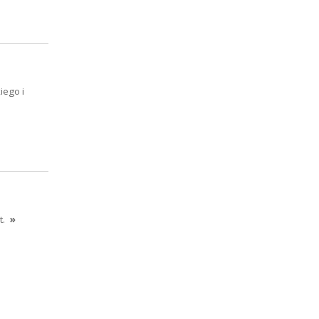
iego i
t.
»