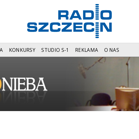
A
KONKURSY
STUDIO S-1
REKLAMA
O NAS