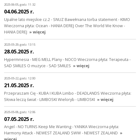
2025-06-05, godz. 11:32
04.06.2025 r.
Upalne lato miejskie cz.2 - SNUZ Bawełniana torba statement - KIMO
Wieczorna płyta: Ocean - HANIA DEREJ Over The World We Know -
HANIA DEREJ
» więcej
2025-05-29, godz. 13:15
28.05.2025 r.
Hypermnesia - MEG MELL Plany - NOCO Wieczorna płyta: Terapeuta -
SAD SMILES O muzyce - SAD SMILES
» więcej
2025-05-22, godz. 12:00
21.05.2025 r.
Przepraszam Cię - KUBA I KUBA Limbo - DEADLANDS Wieczorna płyta:
Słowa leczą świat - LIMBOSKI Wieloryb - LIMBOSKI
» więcej
2025-05-08, godz. 12:06
07.05.2025 r.
Angel - NO TURNS Keep Me Wanting - YANIKA Wieczorna płyta:
Harmony Attack - NEWEST ZEALAND SWW - NEWEST ZEALAND
»
więcej