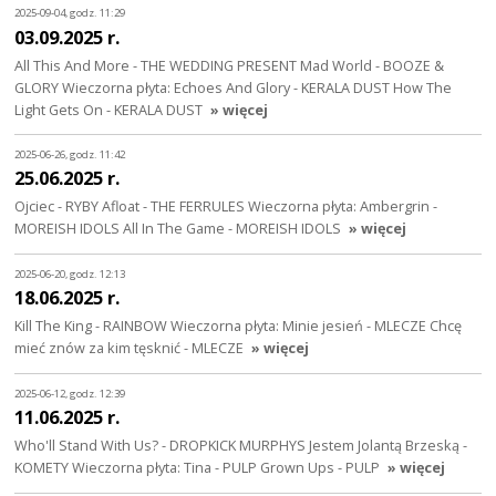
2025-09-04, godz. 11:29
03.09.2025 r.
All This And More - THE WEDDING PRESENT Mad World - BOOZE &
GLORY Wieczorna płyta: Echoes And Glory - KERALA DUST How The
Light Gets On - KERALA DUST
» więcej
2025-06-26, godz. 11:42
25.06.2025 r.
Ojciec - RYBY Afloat - THE FERRULES Wieczorna płyta: Ambergrin -
MOREISH IDOLS All In The Game - MOREISH IDOLS
» więcej
2025-06-20, godz. 12:13
18.06.2025 r.
Kill The King - RAINBOW Wieczorna płyta: Minie jesień - MLECZE Chcę
mieć znów za kim tęsknić - MLECZE
» więcej
2025-06-12, godz. 12:39
11.06.2025 r.
Who'll Stand With Us? - DROPKICK MURPHYS Jestem Jolantą Brzeską -
KOMETY Wieczorna płyta: Tina - PULP Grown Ups - PULP
» więcej