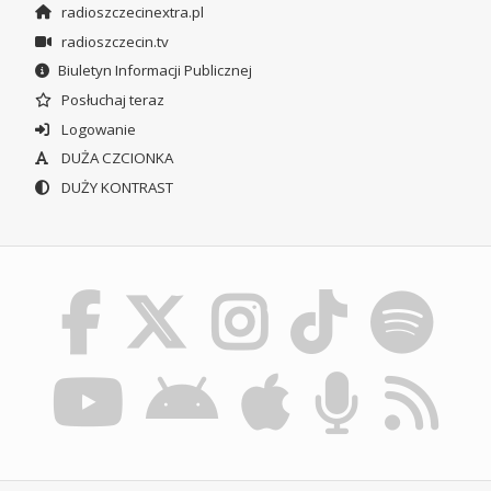
radioszczecinextra.pl
radioszczecin.tv
Biuletyn Informacji Publicznej
Posłuchaj teraz
Logowanie
DUŻA CZCIONKA
DUŻY KONTRAST