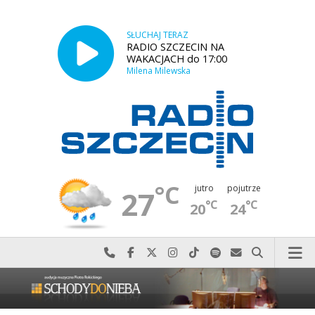
SŁUCHAJ TERAZ
RADIO SZCZECIN NA
WAKACJACH do 17:00
Milena Milewska
°C
jutro
pojutrze
27
°C
°C
20
24
Najlepiej po prostu do nas zadzwoń
Odwiedź nas na Facebook-u
Odwiedź nas na X
Odwiedź nas na Instagram-ie
Odwiedź nas na TikTok-u
Szukaj nas na Spotify
Wyślij do nas w
Szukaj