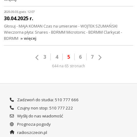
2025-05-03, godz. 12:07
30.04.2025 r.
Głosuj - MAJA KOMAN Czas na umieranie - WOJTEK SZUMAŃSKI
Wieczorna płyta: Snares - BDRMM Microtonic - BDRMM Clarkycat -
BDRMM
» więcej
3
4
5
6
7
644 na 65 stronach
Zadzwoń do studia: 510 777 666
Czujny non stop: 510 777 222
Wyślij do nas wiadomość
Prognoza pogody
radioszczecin.pl