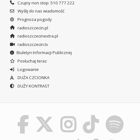
Czujny non stop: 510 777 222
Wyślij do nas wiadomość
Prognoza pogody
radioszczecin.pl
radioszczecinextra.pl
radioszczecin.tv
Biuletyn Informacji Publicznej
Posłuchaj teraz
Logowanie
DUŻA CZCIONKA
DUŻY KONTRAST