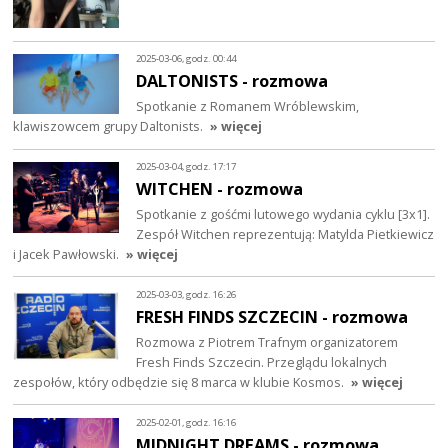
2025-03-06, godz. 00:44
DALTONISTS - rozmowa
Spotkanie z Romanem Wróblewskim,
klawiszowcem grupy Daltonists.
» więcej
2025-03-04, godz. 17:17
WITCHEN - rozmowa
Spotkanie z gośćmi lutowego wydania cyklu [3x1].
Zespół Witchen reprezentują: Matylda Pietkiewicz
i Jacek Pawłowski.
» więcej
2025-03-03, godz. 16:26
FRESH FINDS SZCZECIN - rozmowa
Rozmowa z Piotrem Trafnym organizatorem
Fresh Finds Szczecin. Przeglądu lokalnych
zespołów, który odbędzie się 8 marca w klubie Kosmos.
» więcej
2025-02-01, godz. 16:16
MIDNIGHT DREAMS - rozmowa.