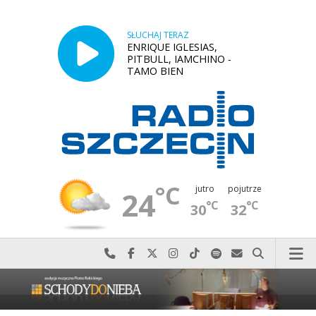
SŁUCHAJ TERAZ
ENRIQUE IGLESIAS,
PITBULL, IAMCHINO -
TAMO BIEN
°C
jutro
pojutrze
24
°C
°C
30
32
Najlepiej po prostu do nas zadzwoń
Odwiedź nas na Facebook-u
Odwiedź nas na X
Odwiedź nas na Instagram-ie
Odwiedź nas na TikTok-u
Szukaj nas na Spotify
Wyślij do nas w
Szukaj