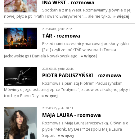
INA WEST - rozmowa
Spotkanie z Iną West. Rozmawiamy głównie o jej
nowej płycie pt. "Path Toward Everywhere"..., ale nie tylko.
» więcej
2025-04-01, godz. 23:23
TÁR - rozmowa
Przed nami uczestnicy marcowej odsłony cyklu
[3x1] czyli zespół TÁR w osobach Tomka
Jackowskiego i Daniela Nowakowskiego.
» więcej
2025-03-28, godz. 22:44
PIOTR PADUSZYŃSKI - rozmowa
Rozmowa z pianistą Piotrem Paduszyńskim.
Mówimy o jego ostatniej ep-ce "eutymia", zapowiedzi kolejnej płyty i
trochę o Piano Day.
» więcej
2025-03-25, godz. 01:11
MAJA LAURA - rozmowa
Rozmowa z Mają Laurą Jaryczewską. Głównie o
płycie "Monk, My Dear" zespołu Maja Laura
Septet.
» więcej