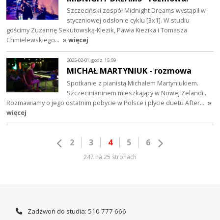
Szczeciński zespół Midnight Dreams wystąpił w
styczniowej odsłonie cyklu [3x1]. W studiu
gościmy Zuzannę Sekutowską-Kiezik, Pawła Kiezika i Tomasza
Chmielewskiego…
» więcej
2025-02-01, godz. 15:59
MICHAŁ MARTYNIUK - rozmowa
Spotkanie z pianistą Michałem Martyniukiem.
Szczecinianinem mieszkający w Nowej Zelandii.
Rozmawiamy o jego ostatnim pobycie w Polsce i płycie duetu After…
»
więcej
2
3
4
5
6
247 na 25 stronach
Zadzwoń do studia: 510 777 666