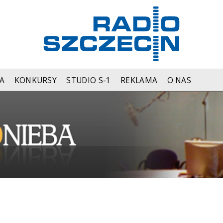
A
KONKURSY
STUDIO S-1
REKLAMA
O NAS