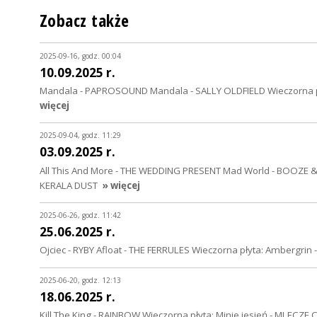
Zobacz także
2025-09-16, godz. 00:04
10.09.2025 r.
Mandala - PAPROSOUND Mandala - SALLY OLDFIELD Wieczorna pł
więcej
2025-09-04, godz. 11:29
03.09.2025 r.
All This And More - THE WEDDING PRESENT Mad World - BOOZE & 
KERALA DUST
» więcej
2025-06-26, godz. 11:42
25.06.2025 r.
Ojciec - RYBY Afloat - THE FERRULES Wieczorna płyta: Ambergri
2025-06-20, godz. 12:13
18.06.2025 r.
Kill The King - RAINBOW Wieczorna płyta: Minie jesień - MLECZE