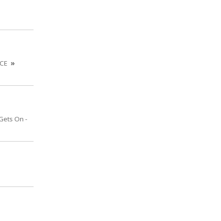
ICE
»
Gets On -