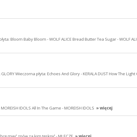
yta: Bloom Baby Bloom - WOLF ALICE Bread Butter Tea Sugar - WOLF AL
GLORY Wieczorna płyta: Echoes And Glory - KERALA DUST How The Light 
n - MOREISH IDOLS All In The Game - MOREISH IDOLS
» więcej
 Chcę mieć znów za kim tęsknić - MLECZE
» więcej