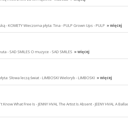
ską - KOMETY Wieczorna płyta: Tina - PULP Grown Ups - PULP
» więcej
euta - SAD SMILES O muzyce - SAD SMILES
» więcej
ta: Słowa leczą świat - LIMBOSKI Wieloryb - LIMBOSKI
» więcej
Know What Free Is - JENNY HVAL The Artist Is Absent - JEENY HVAL A Ballad