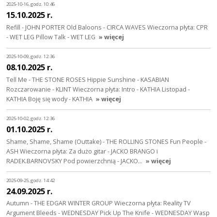
2025-10-16, godz. 10:46
15.10.2025 r.
Refill - JOHN PORTER Old Baloons - CIRCA WAVES Wieczorna płyta: CPR
- WET LEG Pillow Talk - WET LEG
» więcej
2025-10-09, godz. 12:36
08.10.2025 r.
Tell Me - THE STONE ROSES Hippie Sunshine - KASABIAN
Rozczarowanie - KLINT Wieczorna płyta: Intro - KATHIA Listopad -
KATHIA Boję się wody - KATHIA
» więcej
2025-10-02, godz. 12:36
01.10.2025 r.
Shame, Shame, Shame (Outtake) - THE ROLLING STONES Fun People -
ASH Wieczorna płyta: Za dużo gitar - JACKO BRANGO i
RADEK.BARNOVSKY Pod powierzchnią - JACKO…
» więcej
2025-09-25, godz. 14:42
24.09.2025 r.
Autumn - THE EDGAR WINTER GROUP Wieczorna płyta: Reality TV
Argument Bleeds - WEDNESDAY Pick Up The Knife - WEDNESDAY Wasp