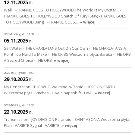
12.11.2025 r.
Well... - FRANKIE GOES TO HOLLYWOOD The World Is My Oyster... -
FRANKIE GOES TO HOLLYWOOD Snatch Of Fury (Stay) - FRANKIE GOES
TO HOLLYWOOD Bang... - FRANKIE GOES…
» więcej
2025-11-06, godz. 11:39
05.11.2025 r.
Salt Water - THE CHARLATANS Out On Our Own - THE CHARLATANS A
Point Too Hard To Make - THE CRIBS Wieczorna płyta: Baraka - THE ORB
A Sacred Choice - THE ORB
» więcej
2025-10-31, godz. 14:55
29.10.2025 r.
My Generation - THE WHO We mnie, w Tobie - HERE ON EARTH
Wieczorna płyta: Stitches - HAAi Shapeshift - HAAi
» więcej
2025-10-23, godz. 12:20
22.10.2025 r.
Transmission - JOY DIVISION Paranoid - SAINT ASONIA Wieczorna płyta:
Plan - VARIETE Sygnał - VARIETE
» więcej