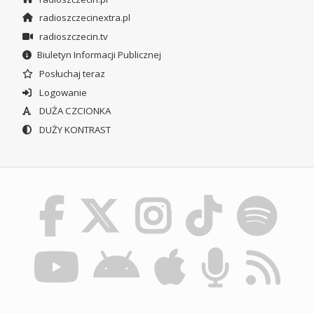
radioszczecinextra.pl
radioszczecin.tv
Biuletyn Informacji Publicznej
Posłuchaj teraz
Logowanie
DUŻA CZCIONKA
DUŻY KONTRAST