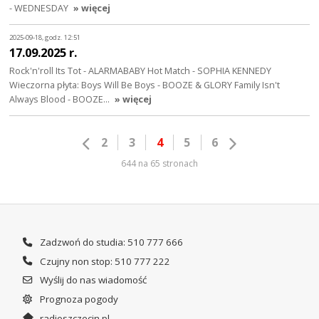
- WEDNESDAY
» więcej
2025-09-18, godz. 12:51
17.09.2025 r.
Rock'n'roll Its Tot - ALARMABABY Hot Match - SOPHIA KENNEDY
Wieczorna płyta: Boys Will Be Boys - BOOZE & GLORY Family Isn't
Always Blood - BOOZE…
» więcej
2
3
4
5
6
644 na 65 stronach
Zadzwoń do studia: 510 777 666
Czujny non stop: 510 777 222
Wyślij do nas wiadomość
Prognoza pogody
radioszczecin.pl