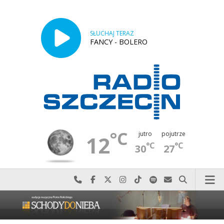
SŁUCHAJ TERAZ
FANCY - BOLERO
°C
jutro
pojutrze
12
°C
°C
30
27
Najlepiej po prostu do nas zadzwoń
Odwiedź nas na Facebook-u
Odwiedź nas na X
Odwiedź nas na Instagram-ie
Odwiedź nas na TikTok-u
Szukaj nas na Spotify
Wyślij do nas w
Szukaj