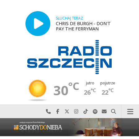
SŁUCHAJ TERAZ
CHRIS DE BURGH - DON'T
PAY THE FERRYMAN
°C
jutro
pojutrze
30
°C
°C
26
22
Najlepiej po prostu do nas zadzwoń
Odwiedź nas na Facebook-u
Odwiedź nas na X
Odwiedź nas na Instagram-ie
Odwiedź nas na TikTok-u
Szukaj nas na Spotify
Wyślij do nas w
Szukaj