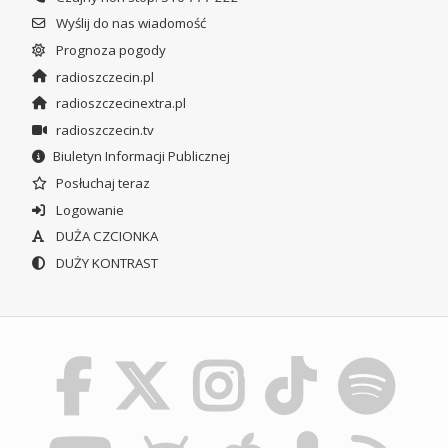
Wyślij do nas wiadomość
Prognoza pogody
radioszczecin.pl
radioszczecinextra.pl
radioszczecin.tv
Biuletyn Informacji Publicznej
Posłuchaj teraz
Logowanie
DUŻA CZCIONKA
DUŻY KONTRAST