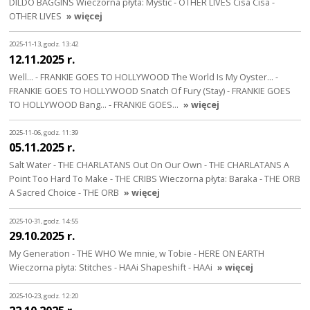
DILDO BAGGINS Wieczorna płyta: Mystic - OTHER LIVES Cisa Cisa -
OTHER LIVES
» więcej
2025-11-13, godz. 13:42
12.11.2025 r.
Well... - FRANKIE GOES TO HOLLYWOOD The World Is My Oyster... -
FRANKIE GOES TO HOLLYWOOD Snatch Of Fury (Stay) - FRANKIE GOES
TO HOLLYWOOD Bang... - FRANKIE GOES…
» więcej
2025-11-06, godz. 11:39
05.11.2025 r.
Salt Water - THE CHARLATANS Out On Our Own - THE CHARLATANS A
Point Too Hard To Make - THE CRIBS Wieczorna płyta: Baraka - THE ORB
A Sacred Choice - THE ORB
» więcej
2025-10-31, godz. 14:55
29.10.2025 r.
My Generation - THE WHO We mnie, w Tobie - HERE ON EARTH
Wieczorna płyta: Stitches - HAAi Shapeshift - HAAi
» więcej
2025-10-23, godz. 12:20