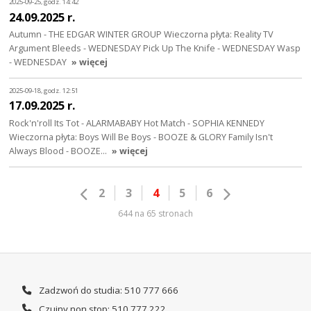
2025-09-25, godz. 14:42
24.09.2025 r.
Autumn - THE EDGAR WINTER GROUP Wieczorna płyta: Reality TV
Argument Bleeds - WEDNESDAY Pick Up The Knife - WEDNESDAY Wasp
- WEDNESDAY
» więcej
2025-09-18, godz. 12:51
17.09.2025 r.
Rock'n'roll Its Tot - ALARMABABY Hot Match - SOPHIA KENNEDY
Wieczorna płyta: Boys Will Be Boys - BOOZE & GLORY Family Isn't
Always Blood - BOOZE…
» więcej
2
3
4
5
6
644 na 65 stronach
Zadzwoń do studia: 510 777 666
Czujny non stop: 510 777 222