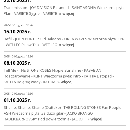
22.10.2025 r.
Transmission - JOY DIVISION Paranoid - SAINT ASONIA Wieczorna płyta:
Plan - VARIETE Sygnał - VARIETE
» więcej
2025-10-16, godz. 10:46
15.10.2025 r.
Refill - JOHN PORTER Old Baloons - CIRCA WAVES Wieczorna płyta: CPR
- WET LEG Pillow Talk - WET LEG
» więcej
2025-10-09, godz. 12:36
08.10.2025 r.
Tell Me - THE STONE ROSES Hippie Sunshine - KASABIAN
Rozczarowanie - KLINT Wieczorna płyta: Intro - KATHIA Listopad -
KATHIA Boję się wody - KATHIA
» więcej
2025-10-02, godz. 12:36
01.10.2025 r.
Shame, Shame, Shame (Outtake) - THE ROLLING STONES Fun People -
ASH Wieczorna płyta: Za dużo gitar - JACKO BRANGO i
RADEK.BARNOVSKY Pod powierzchnią - JACKO…
» więcej