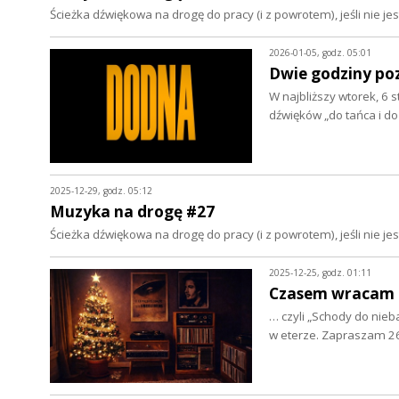
Ścieżka dźwiękowa na drogę do pracy (i z powrotem), jeśli nie 
2026-01-05, godz. 05:01
Dwie godziny po
W najbliższy wtorek, 6
dźwięków „do tańca i d
2025-12-29, godz. 05:12
Muzyka na drogę #27
Ścieżka dźwiękowa na drogę do pracy (i z powrotem), jeśli nie 
2025-12-25, godz. 01:11
Czasem wracam na
… czyli „Schody do nieb
w eterze. Zapraszam 2