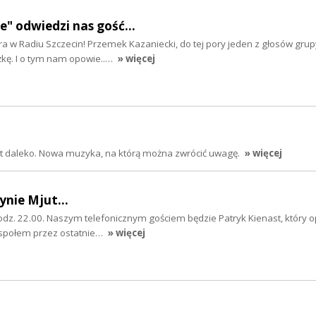
 odwiedzi nas gość...
a w Radiu Szczecin! Przemek Kazaniecki, do tej pory jeden z głosów grup
żkę. I o tym nam opowie..…
» więcej
jest daleko. Nowa muzyka, na którą można zwrócić uwagę.
» więcej
ynie Mjut...
odz. 22.00. Naszym telefonicznym gościem będzie Patryk Kienast, który o
zespołem przez ostatnie…
» więcej