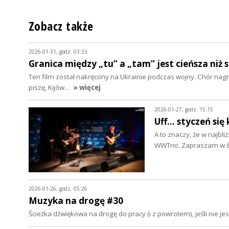
Zobacz także
2026-01-31, godz. 03:33
Granica między „tu” a „tam” jest cieńsza niż 
Ten film został nakręcony na Ukrainie podczas wojny. Chór nagr
piszę, Kijów…
» więcej
2026-01-27, godz. 15:15
Uff... styczeń się
A to znaczy, że w najbli
WWTrio. Zapraszam w ś
2026-01-26, godz. 05:26
Muzyka na drogę #30
Ścieżka dźwiękowa na drogę do pracy (i z powrotem), jeśli nie 