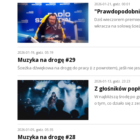
2026-01-21, godz. 00:01
"Prawdopodobnie"
Dziś wieczorem premier
wkracza na solową ście
2026-01-19, godz. 05:19
Muzyka na drogę #29
Ścieżka dźwiękowa na drogę do pracy (i z powrotem), jeśli nie 
2026-01-13, godz. 23:23
Z głośników popł
W najbliższą środę po g
o tym, co działo się z 
2026-01-05, godz. 05:35
Muzyka na drogę #28