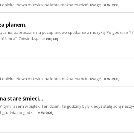
jest daleko. Nowa muzyka, na którą można zwrócić uwagę.
» więcej
za planem.
 stycznia, zapraszam na pozaplanowe spotkanie z muzyką. Po godzinie 17
o różańca”. Odwiedzą…
» więcej
jest daleko. Nowa muzyka, na którą można zwrócić uwagę.
» więcej
 stare śmieci...
a” tym razem w piątek. Ten dzień i te godziny były kiedyś stałą porą nasz
6 grudnia po godz…
» więcej