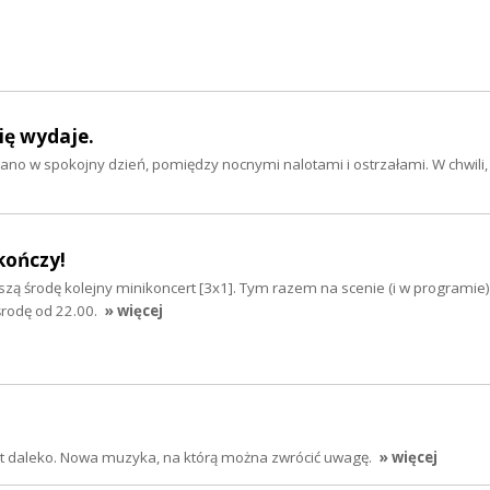
się wydaje.
ano w spokojny dzień, pomiędzy nocnymi nalotami i ostrzałami. W chwili,
 kończy!
ższą środę kolejny minikoncert [3x1]. Tym razem na scenie (i w programie)
rodę od 22.00.
» więcej
jest daleko. Nowa muzyka, na którą można zwrócić uwagę.
» więcej