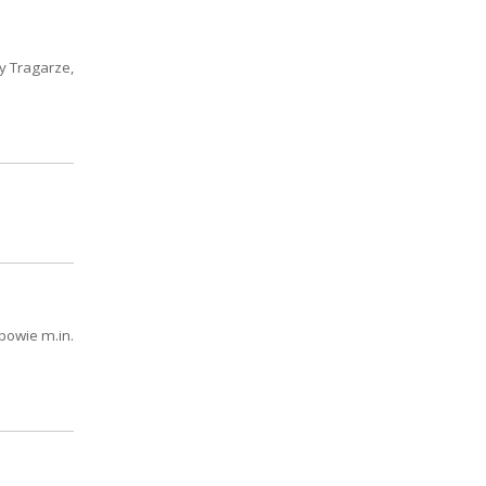
y Tragarze,
powie m.in.