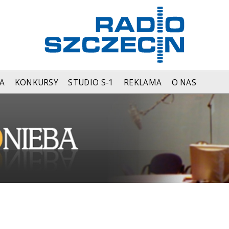
A
KONKURSY
STUDIO S-1
REKLAMA
O NAS