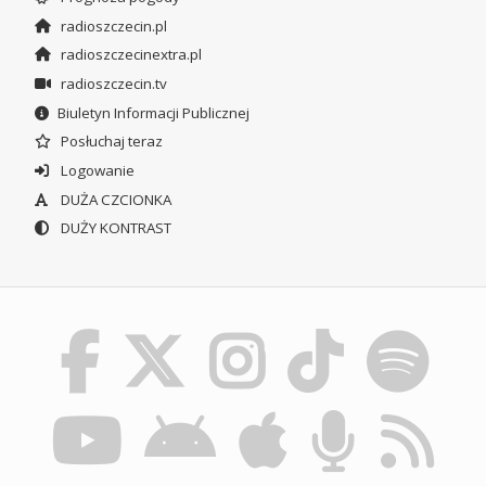
radioszczecin.pl
radioszczecinextra.pl
radioszczecin.tv
Biuletyn Informacji Publicznej
Posłuchaj teraz
Logowanie
DUŻA CZCIONKA
DUŻY KONTRAST