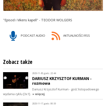
"Episod i Vikens kapell" - TEODOR WOLGERS
PODCAST AUDIO
AKTUALNOŚCI RSS
Zobacz także
2025-11-30, godz. 22:44
DARIUSZ KRZYSZTOF KURMAN -
rozmowa
Dariusz Krzysztof Kurman - gość listopadowego
wydania cyklu [3x1].
» więcej
2025-11-17, godz. 00:33