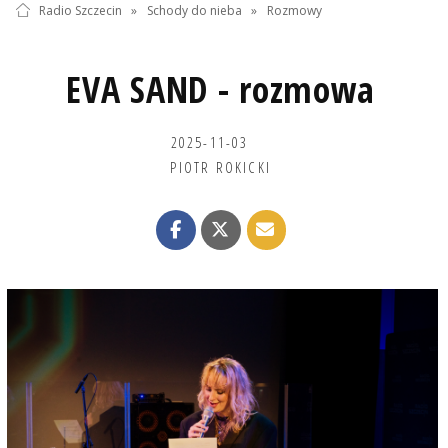
Radio Szczecin
»
Schody do nieba
»
Rozmowy
EVA SAND - rozmowa
2025-11-03
PIOTR ROKICKI