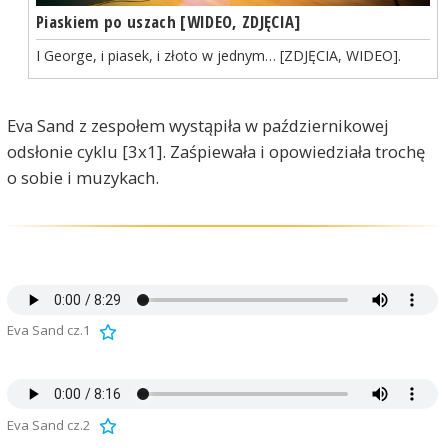
Piaskiem po uszach [WIDEO, ZDJĘCIA]
I George, i piasek, i złoto w jednym… [ZDJĘCIA, WIDEO].
Eva Sand z zespołem wystąpiła w październikowej
odsłonie cyklu [3x1]. Zaśpiewała i opowiedziała trochę
o sobie i muzykach.
Eva Sand cz.1
Eva Sand cz.2