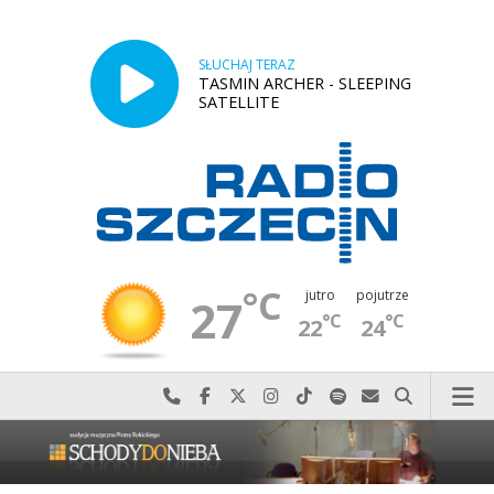
SŁUCHAJ TERAZ
TASMIN ARCHER - SLEEPING
SATELLITE
°C
jutro
pojutrze
27
°C
°C
22
24
Najlepiej po prostu do nas zadzwoń
Odwiedź nas na Facebook-u
Odwiedź nas na X
Odwiedź nas na Instagram-ie
Odwiedź nas na TikTok-u
Szukaj nas na Spotify
Wyślij do nas w
Szukaj