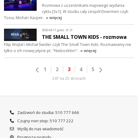
Rozmowa z uczestnikami majowego wydania
cyklu [3x1]. W studiu cały zespół Divermen czyli:
Tosia, Michał i Kacper.
» więcej
2025-05-17, godz. 21:21
THE SMALL TOWN KIDS - rozmowa
Filip Wojtal i Michał Świder czyli The Small Town Kids. Rozmawiamy nie
tylko o ich nowej płycie pt. "Nieboskłon".
» więcej
1
2
3
4
5
247 na 25 stronach
Zadzwoń do studia: 510 777 666
Czujny non stop: 510 777 222
Wyślij do nas wiadomość
Prognoza pogody