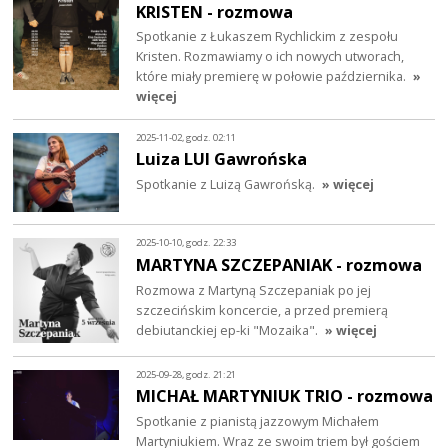
KRISTEN - rozmowa
Spotkanie z Łukaszem Rychlickim z zespołu
Kristen. Rozmawiamy o ich nowych utworach,
które miały premierę w połowie października.
»
więcej
2025-11-02, godz. 02:11
Luiza LUI Gawrońska
Spotkanie z Luizą Gawrońską.
» więcej
2025-10-10, godz. 22:33
MARTYNA SZCZEPANIAK - rozmowa
Rozmowa z Martyną Szczepaniak po jej
szczecińskim koncercie, a przed premierą
debiutanckiej ep-ki "Mozaika".
» więcej
2025-09-28, godz. 21:21
MICHAŁ MARTYNIUK TRIO - rozmowa
Spotkanie z pianistą jazzowym Michałem
Martyniukiem. Wraz ze swoim triem był gościem