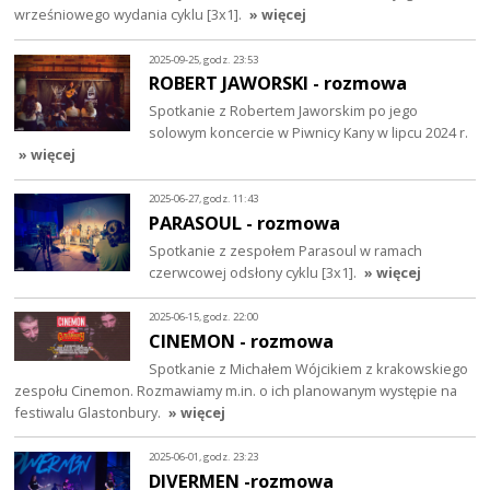
wrześniowego wydania cyklu [3x1].
» więcej
2025-09-25, godz. 23:53
ROBERT JAWORSKI - rozmowa
Spotkanie z Robertem Jaworskim po jego
solowym koncercie w Piwnicy Kany w lipcu 2024 r.
» więcej
2025-06-27, godz. 11:43
PARASOUL - rozmowa
Spotkanie z zespołem Parasoul w ramach
czerwcowej odsłony cyklu [3x1].
» więcej
2025-06-15, godz. 22:00
CINEMON - rozmowa
Spotkanie z Michałem Wójcikiem z krakowskiego
zespołu Cinemon. Rozmawiamy m.in. o ich planowanym występie na
festiwalu Glastonbury.
» więcej
2025-06-01, godz. 23:23
DIVERMEN -rozmowa