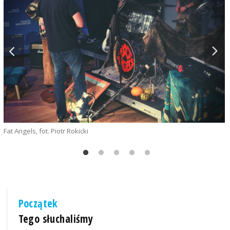
Fat Angels, fot. Piotr Rokicki
F
Początek
Tego słuchaliśmy