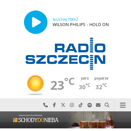
SŁUCHAJ TERAZ
WILSON PHILIPS - HOLD ON
°C
jutro
pojutrze
23
°C
°C
30
32
Najlepiej po prostu do nas zadzwoń
Odwiedź nas na Facebook-u
Odwiedź nas na X
Odwiedź nas na Instagram-ie
Odwiedź nas na TikTok-u
Szukaj nas na Spotify
Wyślij do nas w
Szukaj