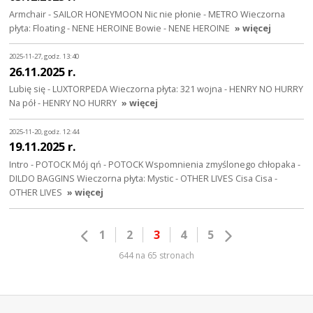
Armchair - SAILOR HONEYMOON Nic nie płonie - METRO Wieczorna
płyta: Floating - NENE HEROINE Bowie - NENE HEROINE
» więcej
2025-11-27, godz. 13:40
26.11.2025 r.
Lubię się - LUXTORPEDA Wieczorna płyta: 321 wojna - HENRY NO HURRY
Na pół - HENRY NO HURRY
» więcej
2025-11-20, godz. 12:44
19.11.2025 r.
Intro - POTOCK Mój qń - POTOCK Wspomnienia zmyślonego chłopaka -
DILDO BAGGINS Wieczorna płyta: Mystic - OTHER LIVES Cisa Cisa -
OTHER LIVES
» więcej
1
2
3
4
5
644 na 65 stronach