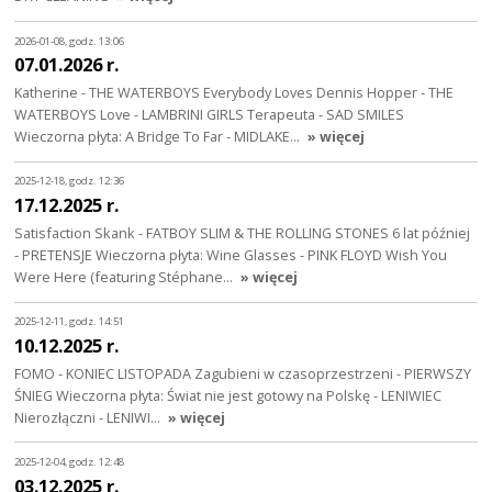
2026-01-08, godz. 13:06
07.01.2026 r.
Katherine - THE WATERBOYS Everybody Loves Dennis Hopper - THE
WATERBOYS Love - LAMBRINI GIRLS Terapeuta - SAD SMILES
Wieczorna płyta: A Bridge To Far - MIDLAKE…
» więcej
2025-12-18, godz. 12:36
17.12.2025 r.
Satisfaction Skank - FATBOY SLIM & THE ROLLING STONES 6 lat później
- PRETENSJE Wieczorna płyta: Wine Glasses - PINK FLOYD Wish You
Were Here (featuring Stéphane…
» więcej
2025-12-11, godz. 14:51
10.12.2025 r.
FOMO - KONIEC LISTOPADA Zagubieni w czasoprzestrzeni - PIERWSZY
ŚNIEG Wieczorna płyta: Świat nie jest gotowy na Polskę - LENIWIEC
Nierozłączni - LENIWI…
» więcej
2025-12-04, godz. 12:48
03.12.2025 r.