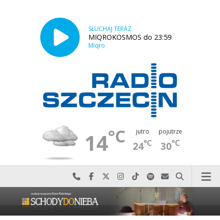
SŁUCHAJ TERAZ
MIQROKOSMOS do 23:59
Miqro
°C
jutro
pojutrze
14
°C
°C
24
30
Najlepiej po prostu do nas zadzwoń
Odwiedź nas na Facebook-u
Odwiedź nas na X
Odwiedź nas na Instagram-ie
Odwiedź nas na TikTok-u
Szukaj nas na Spotify
Wyślij do nas w
Szukaj