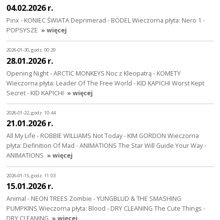
04.02.2026 r.
Pinx - KONIEC ŚWIATA Deprimerad - BÖDEL Wieczorna płyta: Nero 1 -
POPSYSZE
» więcej
2026-01-30, godz. 00:29
28.01.2026 r.
Opening Night - ARCTIC MONKEYS Noc z Kleopatrą - KOMETY
Wieczorna płyta: Leader Of The Free World - KID KAPICHI Worst Kept
Secret - KID KAPICHI
» więcej
2026-01-22, godz. 10:44
21.01.2026 r.
All My Life - ROBBIE WILLIAMS Not Today - KIM GORDON Wieczorna
płyta: Definition Of Mad - ANIMATIONS The Star Will Guide Your Way -
ANIMATIONS
» więcej
2026-01-15, godz. 11:03
15.01.2026 r.
Animal - NEON TREES Zombie - YUNGBLUD & THE SMASHING
PUMPKINS Wieczorna płyta: Blood - DRY CLEANING The Cute Things -
DRY CLEANING
» więcej