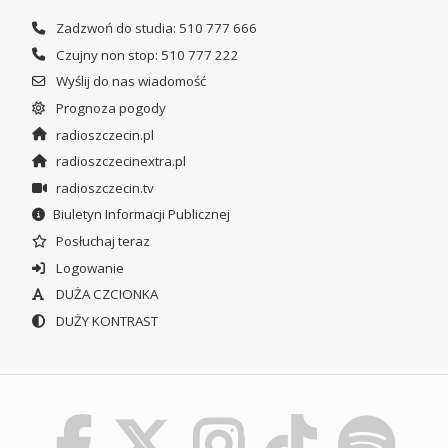
Zadzwoń do studia: 510 777 666
Czujny non stop: 510 777 222
Wyślij do nas wiadomość
Prognoza pogody
radioszczecin.pl
radioszczecinextra.pl
radioszczecin.tv
Biuletyn Informacji Publicznej
Posłuchaj teraz
Logowanie
DUŻA CZCIONKA
DUŻY KONTRAST