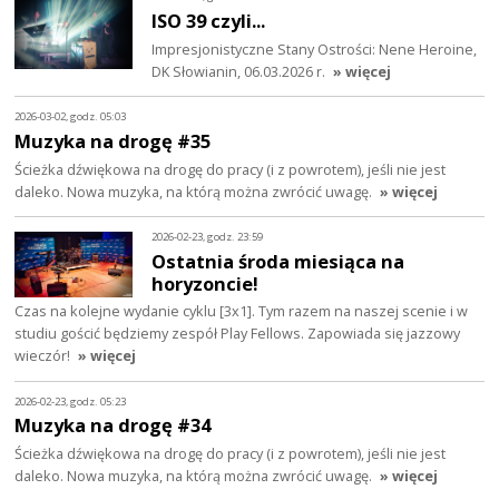
ISO 39 czyli...
Impresjonistyczne Stany Ostrości: Nene Heroine,
DK Słowianin, 06.03.2026 r.
» więcej
2026-03-02, godz. 05:03
Muzyka na drogę #35
Ścieżka dźwiękowa na drogę do pracy (i z powrotem), jeśli nie jest
daleko. Nowa muzyka, na którą można zwrócić uwagę.
» więcej
2026-02-23, godz. 23:59
Ostatnia środa miesiąca na
horyzoncie!
Czas na kolejne wydanie cyklu [3x1]. Tym razem na naszej scenie i w
studiu gościć będziemy zespół Play Fellows. Zapowiada się jazzowy
wieczór!
» więcej
2026-02-23, godz. 05:23
Muzyka na drogę #34
Ścieżka dźwiękowa na drogę do pracy (i z powrotem), jeśli nie jest
daleko. Nowa muzyka, na którą można zwrócić uwagę.
» więcej