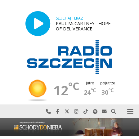
SŁUCHAJ TERAZ
PAUL McCARTNEY - HOPE
OF DELIVERANCE
°C
jutro
pojutrze
12
°C
°C
24
30
Najlepiej po prostu do nas zadzwoń
Odwiedź nas na Facebook-u
Odwiedź nas na X
Odwiedź nas na Instagram-ie
Odwiedź nas na TikTok-u
Szukaj nas na Spotify
Wyślij do nas w
Szukaj