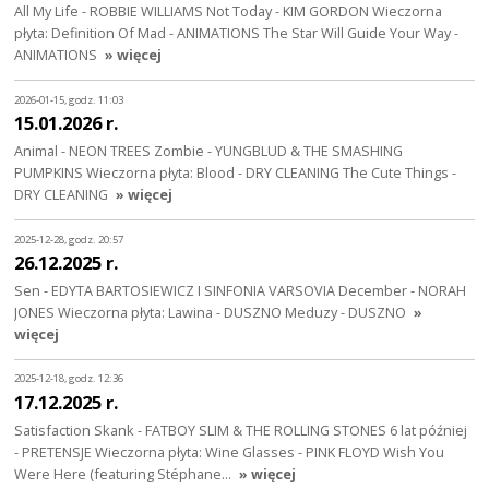
All My Life - ROBBIE WILLIAMS Not Today - KIM GORDON Wieczorna
płyta: Definition Of Mad - ANIMATIONS The Star Will Guide Your Way -
ANIMATIONS
» więcej
2026-01-15, godz. 11:03
15.01.2026 r.
Animal - NEON TREES Zombie - YUNGBLUD & THE SMASHING
PUMPKINS Wieczorna płyta: Blood - DRY CLEANING The Cute Things -
DRY CLEANING
» więcej
2025-12-28, godz. 20:57
26.12.2025 r.
Sen - EDYTA BARTOSIEWICZ I SINFONIA VARSOVIA December - NORAH
JONES Wieczorna płyta: Lawina - DUSZNO Meduzy - DUSZNO
»
więcej
2025-12-18, godz. 12:36
17.12.2025 r.
Satisfaction Skank - FATBOY SLIM & THE ROLLING STONES 6 lat później
- PRETENSJE Wieczorna płyta: Wine Glasses - PINK FLOYD Wish You
Were Here (featuring Stéphane…
» więcej