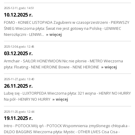
2025-12-11, godz. 14:51
10.12.2025 r.
FOMO - KONIEC LISTOPADA Zagubieni w czasoprzestrzeni - PIERWSZY
ŚNIEG Wieczorna płyta: Świat nie jest gotowy na Polskę - LENIWIEC
Nierozłączni - LENIWI…
» więcej
2025-12-04, godz. 12:48
03.12.2025 r.
Armchair - SAILOR HONEYMOON Nic nie płonie - METRO Wieczorna
płyta: Floating - NENE HEROINE Bowie - NENE HEROINE
» więcej
2025-11-27, godz. 13:40
26.11.2025 r.
Lubię się - LUXTORPEDA Wieczorna płyta: 321 wojna - HENRY NO HURRY
Na pół - HENRY NO HURRY
» więcej
2025-11-20, godz. 12:44
19.11.2025 r.
Intro - POTOCK Mój qń - POTOCK Wspomnienia zmyślonego chłopaka -
DILDO BAGGINS Wieczorna płyta: Mystic - OTHER LIVES Cisa Cisa -