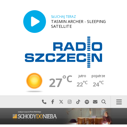
SŁUCHAJ TERAZ
TASMIN ARCHER - SLEEPING
SATELLITE
°C
jutro
pojutrze
27
°C
°C
22
24
Najlepiej po prostu do nas zadzwoń
Odwiedź nas na Facebook-u
Odwiedź nas na X
Odwiedź nas na Instagram-ie
Odwiedź nas na TikTok-u
Szukaj nas na Spotify
Wyślij do nas w
Szukaj