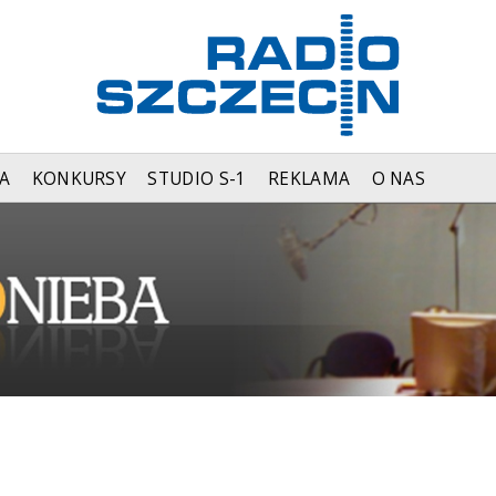
A
KONKURSY
STUDIO S-1
REKLAMA
O NAS