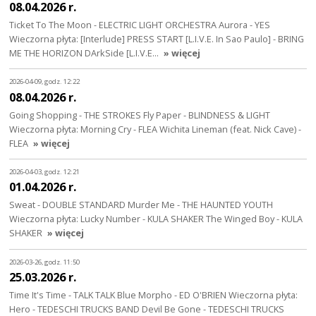
08.04.2026 r.
Ticket To The Moon - ELECTRIC LIGHT ORCHESTRA Aurora - YES
Wieczorna płyta: [Interlude] PRESS START [L.I.V.E. In Sao Paulo] - BRING
ME THE HORIZON DArkSide [L.I.V.E…
» więcej
2026-04-09, godz. 12:22
08.04.2026 r.
Going Shopping - THE STROKES Fly Paper - BLINDNESS & LIGHT
Wieczorna płyta: Morning Cry - FLEA Wichita Lineman (feat. Nick Cave) -
FLEA
» więcej
2026-04-03, godz. 12:21
01.04.2026 r.
Sweat - DOUBLE STANDARD Murder Me - THE HAUNTED YOUTH
Wieczorna płyta: Lucky Number - KULA SHAKER The Winged Boy - KULA
SHAKER
» więcej
2026-03-26, godz. 11:50
25.03.2026 r.
Time It's Time - TALK TALK Blue Morpho - ED O'BRIEN Wieczorna płyta:
Hero - TEDESCHI TRUCKS BAND Devil Be Gone - TEDESCHI TRUCKS