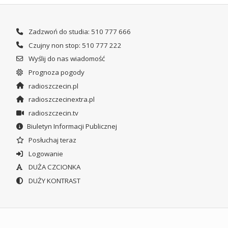
Zadzwoń do studia: 510 777 666
Czujny non stop: 510 777 222
Wyślij do nas wiadomość
Prognoza pogody
radioszczecin.pl
radioszczecinextra.pl
radioszczecin.tv
Biuletyn Informacji Publicznej
Posłuchaj teraz
Logowanie
DUŻA CZCIONKA
DUŻY KONTRAST