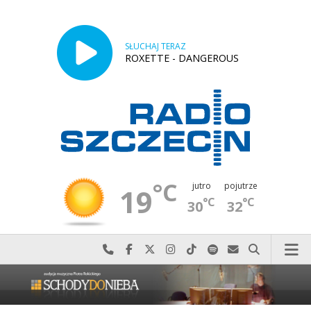
SŁUCHAJ TERAZ
ROXETTE - DANGEROUS
°C
jutro
pojutrze
19
°C
°C
30
32
Najlepiej po prostu do nas zadzwoń
Odwiedź nas na Facebook-u
Odwiedź nas na X
Odwiedź nas na Instagram-ie
Odwiedź nas na TikTok-u
Szukaj nas na Spotify
Wyślij do nas w
Szukaj