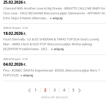
25.02.2026 r.
I Danced With Another Love In My Dream - BRIGITTE CALLS ME BABY For
Your Love - CRUZ BECKHAM Wieczorna płyta: Glimmerine - APPARAT An
Echo Skips A Name (Alternate…
» więcej
2026-02-19, godz. 12:34
18.02.2026 r.
Yours Eternally - U2 & ED SHEERAN & TARAS TOPOLIA God's Lonely
Man - ANNA CALVI & IGGY POP Wieczorna płyta: Wolny wybieg -
DEZERTER Przekleństwo - DEZ…
» więcej
2026-02-05, godz. 12:23
04.02.2026 r.
Pinx - KONIEC ŚWIATA Deprimerad - BÖDEL Wieczorna płyta: Nero 1 -
POPSYSZE
» więcej
1
2
3
4
5
644 na 65 stronach