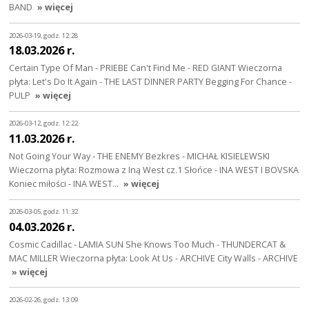
BAND
» więcej
2026-03-19, godz. 12:28
18.03.2026 r.
Certain Type Of Man - PRIEBE Can't Find Me - RED GIANT Wieczorna
płyta: Let's Do It Again - THE LAST DINNER PARTY Begging For Chance -
PULP
» więcej
2026-03-12, godz. 12:22
11.03.2026 r.
Not Going Your Way - THE ENEMY Bezkres - MICHAŁ KISIELEWSKI
Wieczorna płyta: Rozmowa z Iną West cz.1 Słońce - INA WEST I BOVSKA
Koniec miłości - INA WEST…
» więcej
2026-03-05, godz. 11:32
04.03.2026 r.
Cosmic Cadillac - LAMIA SUN She Knows Too Much - THUNDERCAT &
MAC MILLER Wieczorna płyta: Look At Us - ARCHIVE City Walls - ARCHIVE
» więcej
2026-02-26, godz. 13:09