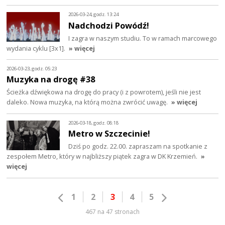
2026-03-24, godz. 13:24
Nadchodzi Powódź!
I zagra w naszym studiu. To w ramach marcowego
wydania cyklu [3x1].
» więcej
2026-03-23, godz. 05:23
Muzyka na drogę #38
Ścieżka dźwiękowa na drogę do pracy (i z powrotem), jeśli nie jest
daleko. Nowa muzyka, na którą można zwrócić uwagę.
» więcej
2026-03-18, godz. 08:18
Metro w Szczecinie!
Dziś po godz. 22.00. zapraszam na spotkanie z
zespołem Metro, który w najbliższy piątek zagra w DK Krzemień.
»
więcej
1
2
3
4
5
467 na 47 stronach