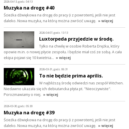
2026-04-13, godz. 04:13
Muzyka na drogę #40
Ścieżka dźwiękowa na drogę do pracy (i z powrotem), jeśli nie jest
daleko. Nowa muzyka, na którą można zwrócić uwagę.
» więcej
2026-04-07, godz. 13:13
Luxtorpeda przyjedzie w środę.
Tylko na chwilę w osobie Roberta Drężka, który
opowie m.in. o nowej płycie zespołu. I będzie miał coś ze sobą. A cała
ekipa pojawi się 10 kwietnia…
» więcej
2026-03-31, godz. 06:31
To nie będzie prima aprilis.
W najbliższą środę odwiedzi nas zespół Witchen.
Niedawno ukazała się ich debiutancka płyta pt. "Nieoczywiste".
Porozmawiamy o niej.
» więcej
2026-03-30, godz. 05:30
Muzyka na drogę #39
Ścieżka dźwiękowa na drogę do pracy (i z powrotem), jeśli nie jest
daleko. Nowa muzyka, na którą można zwrócić uwagę.
» więcej