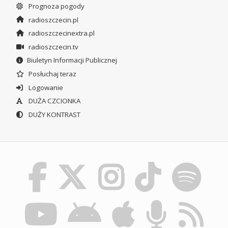
Prognoza pogody
radioszczecin.pl
radioszczecinextra.pl
radioszczecin.tv
Biuletyn Informacji Publicznej
Posłuchaj teraz
Logowanie
DUŻA CZCIONKA
DUŻY KONTRAST