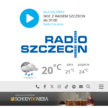
SŁUCHAJ TERAZ
NOC Z RADIEM SZCZECIN
do 01:00
Radio Szczecin
°C
jutro
pojutrze
20
°C
°C
21
24
Najlepiej po prostu do nas zadzwoń
Odwiedź nas na Facebook-u
Odwiedź nas na X
Odwiedź nas na Instagram-ie
Odwiedź nas na TikTok-u
Szukaj nas na Spotify
Wyślij do nas w
Szukaj