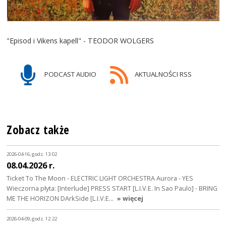
"Episod i Vikens kapell" - TEODOR WOLGERS
PODCAST AUDIO
AKTUALNOŚCI RSS
Zobacz także
2026-04-16, godz. 13:02
08.04.2026 r.
Ticket To The Moon - ELECTRIC LIGHT ORCHESTRA Aurora - YES
Wieczorna płyta: [Interlude] PRESS START [L.I.V.E. In Sao Paulo] - BRING
ME THE HORIZON DArkSide [L.I.V.E…
» więcej
2026-04-09, godz. 12:22