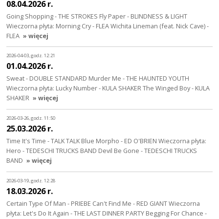
08.04.2026 r.
Going Shopping - THE STROKES Fly Paper - BLINDNESS & LIGHT
Wieczorna płyta: Morning Cry - FLEA Wichita Lineman (feat. Nick Cave) -
FLEA
» więcej
2026-04-03, godz. 12:21
01.04.2026 r.
Sweat - DOUBLE STANDARD Murder Me - THE HAUNTED YOUTH
Wieczorna płyta: Lucky Number - KULA SHAKER The Winged Boy - KULA
SHAKER
» więcej
2026-03-26, godz. 11:50
25.03.2026 r.
Time It's Time - TALK TALK Blue Morpho - ED O'BRIEN Wieczorna płyta:
Hero - TEDESCHI TRUCKS BAND Devil Be Gone - TEDESCHI TRUCKS
BAND
» więcej
2026-03-19, godz. 12:28
18.03.2026 r.
Certain Type Of Man - PRIEBE Can't Find Me - RED GIANT Wieczorna
płyta: Let's Do It Again - THE LAST DINNER PARTY Begging For Chance -