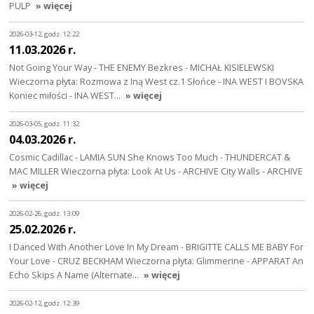
PULP
» więcej
2026-03-12, godz. 12:22
11.03.2026 r.
Not Going Your Way - THE ENEMY Bezkres - MICHAŁ KISIELEWSKI
Wieczorna płyta: Rozmowa z Iną West cz.1 Słońce - INA WEST I BOVSKA
Koniec miłości - INA WEST…
» więcej
2026-03-05, godz. 11:32
04.03.2026 r.
Cosmic Cadillac - LAMIA SUN She Knows Too Much - THUNDERCAT &
MAC MILLER Wieczorna płyta: Look At Us - ARCHIVE City Walls - ARCHIVE
» więcej
2026-02-26, godz. 13:09
25.02.2026 r.
I Danced With Another Love In My Dream - BRIGITTE CALLS ME BABY For
Your Love - CRUZ BECKHAM Wieczorna płyta: Glimmerine - APPARAT An
Echo Skips A Name (Alternate…
» więcej
2026-02-12, godz. 12:39