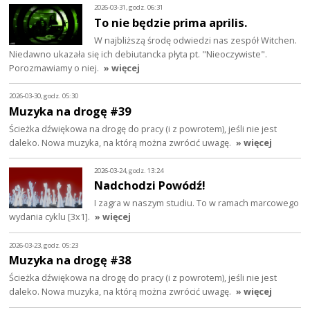
2026-03-31, godz. 06:31
To nie będzie prima aprilis.
W najbliższą środę odwiedzi nas zespół Witchen.
Niedawno ukazała się ich debiutancka płyta pt. "Nieoczywiste".
Porozmawiamy o niej.
» więcej
2026-03-30, godz. 05:30
Muzyka na drogę #39
Ścieżka dźwiękowa na drogę do pracy (i z powrotem), jeśli nie jest
daleko. Nowa muzyka, na którą można zwrócić uwagę.
» więcej
2026-03-24, godz. 13:24
Nadchodzi Powódź!
I zagra w naszym studiu. To w ramach marcowego
wydania cyklu [3x1].
» więcej
2026-03-23, godz. 05:23
Muzyka na drogę #38
Ścieżka dźwiękowa na drogę do pracy (i z powrotem), jeśli nie jest
daleko. Nowa muzyka, na którą można zwrócić uwagę.
» więcej