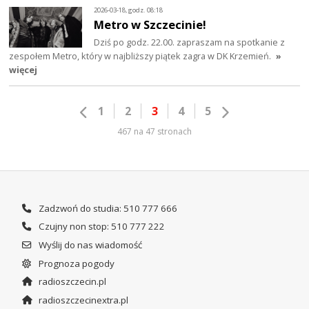
2026-03-18, godz. 08:18
Metro w Szczecinie!
Dziś po godz. 22.00. zapraszam na spotkanie z
zespołem Metro, który w najbliższy piątek zagra w DK Krzemień.
»
więcej
1
2
3
4
5
467 na 47 stronach
Zadzwoń do studia: 510 777 666
Czujny non stop: 510 777 222
Wyślij do nas wiadomość
Prognoza pogody
radioszczecin.pl
radioszczecinextra.pl