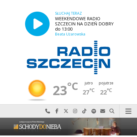
SŁUCHAJ TERAZ
WEEKENDOWE RADIO
SZCZECIN NA DZIEŃ DOBRY
do 13:00
Beata Użarowska
°C
jutro
pojutrze
23
°C
°C
27
22
Najlepiej po prostu do nas zadzwoń
Odwiedź nas na Facebook-u
Odwiedź nas na X
Odwiedź nas na Instagram-ie
Odwiedź nas na TikTok-u
Szukaj nas na Spotify
Wyślij do nas w
Szukaj