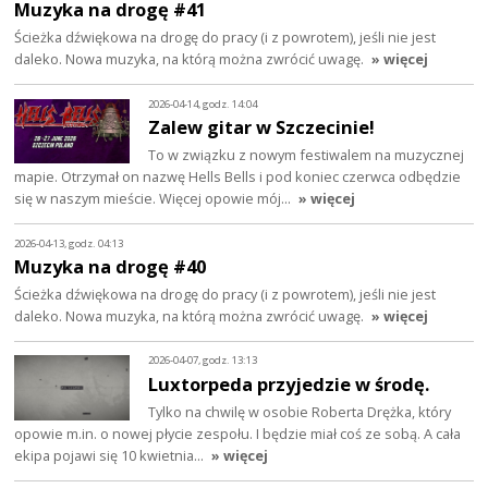
Muzyka na drogę #41
Ścieżka dźwiękowa na drogę do pracy (i z powrotem), jeśli nie jest
daleko. Nowa muzyka, na którą można zwrócić uwagę.
» więcej
2026-04-14, godz. 14:04
Zalew gitar w Szczecinie!
To w związku z nowym festiwalem na muzycznej
mapie. Otrzymał on nazwę Hells Bells i pod koniec czerwca odbędzie
się w naszym mieście. Więcej opowie mój…
» więcej
2026-04-13, godz. 04:13
Muzyka na drogę #40
Ścieżka dźwiękowa na drogę do pracy (i z powrotem), jeśli nie jest
daleko. Nowa muzyka, na którą można zwrócić uwagę.
» więcej
2026-04-07, godz. 13:13
Luxtorpeda przyjedzie w środę.
Tylko na chwilę w osobie Roberta Drężka, który
opowie m.in. o nowej płycie zespołu. I będzie miał coś ze sobą. A cała
ekipa pojawi się 10 kwietnia…
» więcej