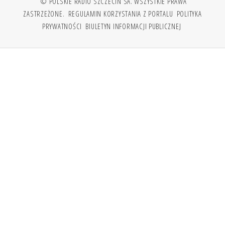
© POLSKIE RADIO SZCZECIN SA. WSZYSTKIE PRAWA
ZASTRZEŻONE.
REGULAMIN KORZYSTANIA Z PORTALU
POLITYKA
PRYWATNOŚCI
BIULETYN INFORMACJI PUBLICZNEJ