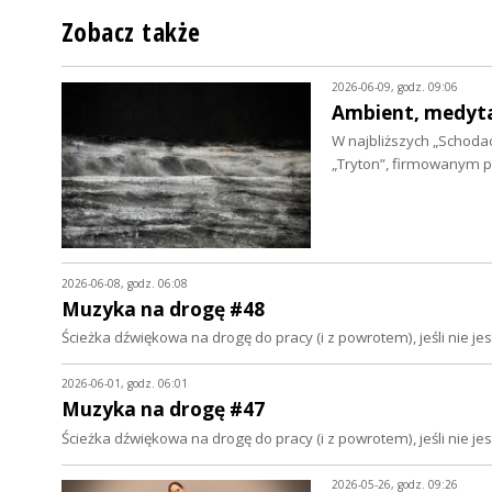
Zobacz także
2026-06-09, godz. 09:06
Ambient, medytac
W najbliższych „Schod
„Tryton”, firmowanym 
2026-06-08, godz. 06:08
Muzyka na drogę #48
Ścieżka dźwiękowa na drogę do pracy (i z powrotem), jeśli nie 
2026-06-01, godz. 06:01
Muzyka na drogę #47
Ścieżka dźwiękowa na drogę do pracy (i z powrotem), jeśli nie 
2026-05-26, godz. 09:26