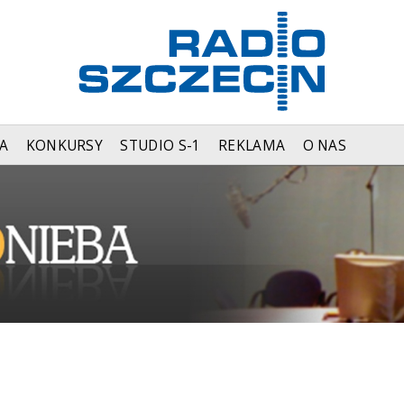
A
KONKURSY
STUDIO S-1
REKLAMA
O NAS