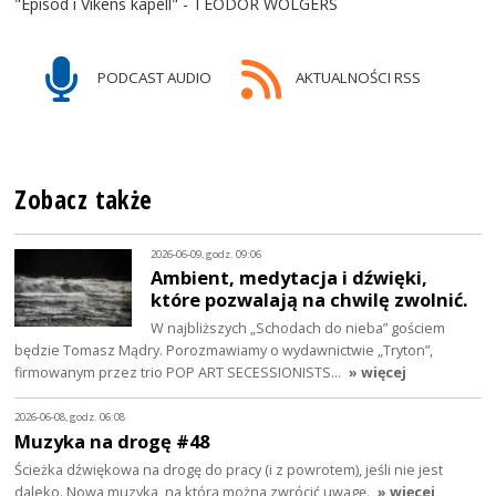
"Episod i Vikens kapell" - TEODOR WOLGERS
PODCAST AUDIO
AKTUALNOŚCI RSS
Zobacz także
2026-06-09, godz. 09:06
Ambient, medytacja i dźwięki,
które pozwalają na chwilę zwolnić.
W najbliższych „Schodach do nieba” gościem
będzie Tomasz Mądry. Porozmawiamy o wydawnictwie „Tryton”,
firmowanym przez trio POP ART SECESSIONISTS…
» więcej
2026-06-08, godz. 06:08
Muzyka na drogę #48
Ścieżka dźwiękowa na drogę do pracy (i z powrotem), jeśli nie jest
daleko. Nowa muzyka, na którą można zwrócić uwagę.
» więcej