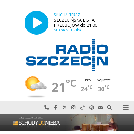
SŁUCHAJ TERAZ
SZCZECIŃSKA LISTA
PRZEBOJÓW do 21:00
Milena Milewska
°C
jutro
pojutrze
21
°C
°C
24
30
Najlepiej po prostu do nas zadzwoń
Odwiedź nas na Facebook-u
Odwiedź nas na X
Odwiedź nas na Instagram-ie
Odwiedź nas na TikTok-u
Szukaj nas na Spotify
Wyślij do nas w
Szukaj