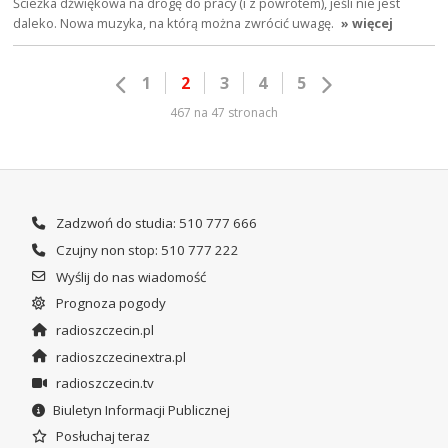
Ścieżka dźwiękowa na drogę do pracy (i z powrotem), jeśli nie jest
daleko. Nowa muzyka, na którą można zwrócić uwagę.
» więcej
1
2
3
4
5
467 na 47 stronach
Zadzwoń do studia: 510 777 666
Czujny non stop: 510 777 222
Wyślij do nas wiadomość
Prognoza pogody
radioszczecin.pl
radioszczecinextra.pl
radioszczecin.tv
Biuletyn Informacji Publicznej
Posłuchaj teraz