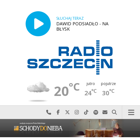
SŁUCHAJ TERAZ
DAWID PODSIADŁO - NA
BŁYSK
°C
jutro
pojutrze
20
°C
°C
24
30
Najlepiej po prostu do nas zadzwoń
Odwiedź nas na Facebook-u
Odwiedź nas na X
Odwiedź nas na Instagram-ie
Odwiedź nas na TikTok-u
Szukaj nas na Spotify
Wyślij do nas w
Szukaj