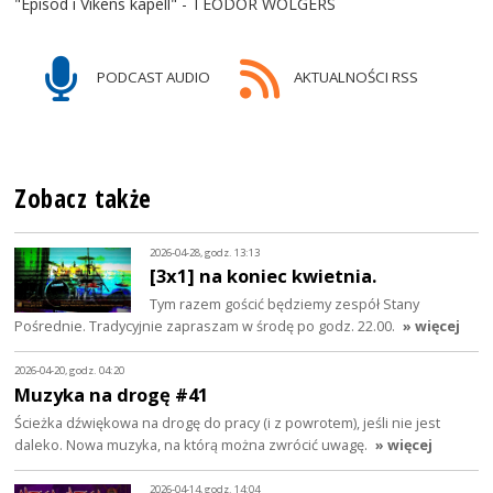
"Episod i Vikens kapell" - TEODOR WOLGERS
PODCAST AUDIO
AKTUALNOŚCI RSS
Zobacz także
2026-04-28, godz. 13:13
[3x1] na koniec kwietnia.
Tym razem gościć będziemy zespół Stany
Pośrednie. Tradycyjnie zapraszam w środę po godz. 22.00.
» więcej
2026-04-20, godz. 04:20
Muzyka na drogę #41
Ścieżka dźwiękowa na drogę do pracy (i z powrotem), jeśli nie jest
daleko. Nowa muzyka, na którą można zwrócić uwagę.
» więcej
2026-04-14, godz. 14:04