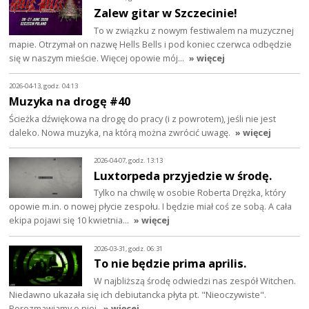
Zalew gitar w Szczecinie!
To w związku z nowym festiwalem na muzycznej
mapie. Otrzymał on nazwę Hells Bells i pod koniec czerwca odbędzie
się w naszym mieście. Więcej opowie mój…
» więcej
2026-04-13, godz. 04:13
Muzyka na drogę #40
Ścieżka dźwiękowa na drogę do pracy (i z powrotem), jeśli nie jest
daleko. Nowa muzyka, na którą można zwrócić uwagę.
» więcej
2026-04-07, godz. 13:13
Luxtorpeda przyjedzie w środę.
Tylko na chwilę w osobie Roberta Drężka, który
opowie m.in. o nowej płycie zespołu. I będzie miał coś ze sobą. A cała
ekipa pojawi się 10 kwietnia…
» więcej
2026-03-31, godz. 06:31
To nie będzie prima aprilis.
W najbliższą środę odwiedzi nas zespół Witchen.
Niedawno ukazała się ich debiutancka płyta pt. "Nieoczywiste".
Porozmawiamy o niej.
» więcej