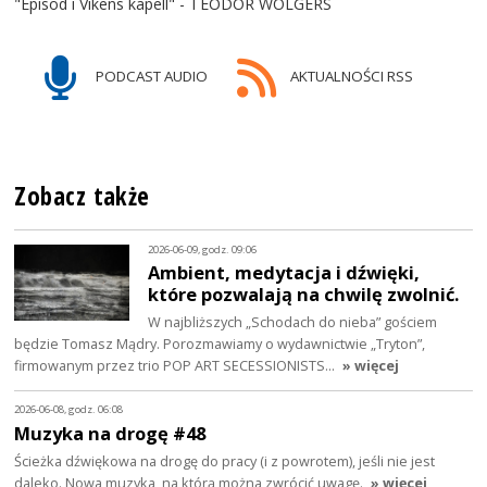
"Episod i Vikens kapell" - TEODOR WOLGERS
PODCAST AUDIO
AKTUALNOŚCI RSS
Zobacz także
2026-06-09, godz. 09:06
Ambient, medytacja i dźwięki,
które pozwalają na chwilę zwolnić.
W najbliższych „Schodach do nieba” gościem
będzie Tomasz Mądry. Porozmawiamy o wydawnictwie „Tryton”,
firmowanym przez trio POP ART SECESSIONISTS…
» więcej
2026-06-08, godz. 06:08
Muzyka na drogę #48
Ścieżka dźwiękowa na drogę do pracy (i z powrotem), jeśli nie jest
daleko. Nowa muzyka, na którą można zwrócić uwagę.
» więcej