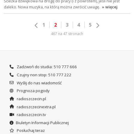
Ścieżka dźwiękowa na drogę do pracy (i z powrotem), jeśli nie jest
daleko. Nowa muzyka, na którą można zwrócić uwagę.
» więcej
1
2
3
4
5
467 na 47 stronach
Zadzwoń do studia: 510 777 666
Czujny non stop: 510 777 222
Wyślij do nas wiadomość
Prognoza pogody
radioszczecin.pl
radioszczecinextra.pl
radioszczecin.tv
Biuletyn Informacji Publicznej
Posłuchaj teraz