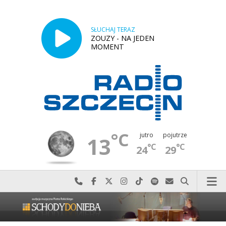
SŁUCHAJ TERAZ
ZOUZY - NA JEDEN
MOMENT
°C
jutro
pojutrze
13
°C
°C
24
29
Najlepiej po prostu do nas zadzwoń
Odwiedź nas na Facebook-u
Odwiedź nas na X
Odwiedź nas na Instagram-ie
Odwiedź nas na TikTok-u
Szukaj nas na Spotify
Wyślij do nas w
Szukaj