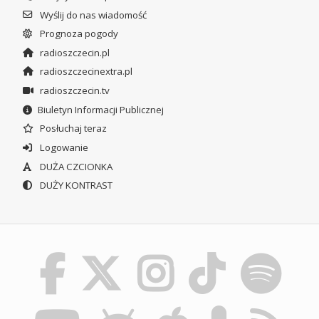
Wyślij do nas wiadomość
Prognoza pogody
radioszczecin.pl
radioszczecinextra.pl
radioszczecin.tv
Biuletyn Informacji Publicznej
Posłuchaj teraz
Logowanie
DUŻA CZCIONKA
DUŻY KONTRAST