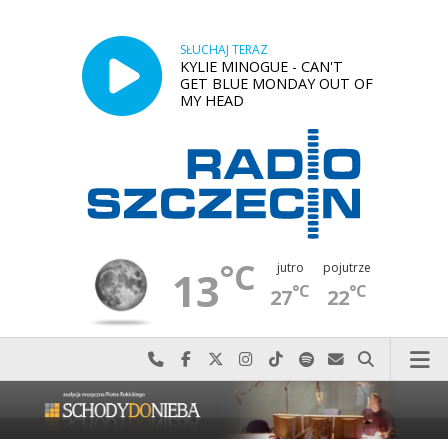
SŁUCHAJ TERAZ
KYLIE MINOGUE - CAN'T
GET BLUE MONDAY OUT OF
MY HEAD
°C
jutro
pojutrze
13
°C
°C
27
22
Najlepiej po prostu do nas zadzwoń
Odwiedź nas na Facebook-u
Odwiedź nas na X
Odwiedź nas na Instagram-ie
Odwiedź nas na TikTok-u
Szukaj nas na Spotify
Wyślij do nas w
Szukaj