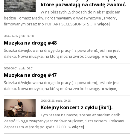
które pozwalają na chwilę zwolnić.
W najbliższych „Schodach do nieba” gościem
będzie Tomasz Mądry. Porozmawiamy o wydawnictwie „Tryton”,
firmowanym przez trio POP ART SECESSIONISTS…
» więcej
2026-06-08, godz. 06:08
Muzyka na drogę #48
Ścieżka dźwiękowa na drogę do pracy (i z powrotem), jeśli nie jest
daleko. Nowa muzyka, na którą można zwrócić uwagę.
» więcej
2026-06-01, godz. 06:01
Muzyka na drogę #47
Ścieżka dźwiękowa na drogę do pracy (i z powrotem), jeśli nie jest
daleko. Nowa muzyka, na którą można zwrócić uwagę.
» więcej
2026-05-26, godz. 09:26
Kolejny koncert z cyklu [3x1].
Tym razem na naszej scenie aż siedem osób.
Zespół Sloggi związany jest ze Świnoujściem, Szczecinem i Policami.
Zapraszam w środę po godz. 22.00.
» więcej