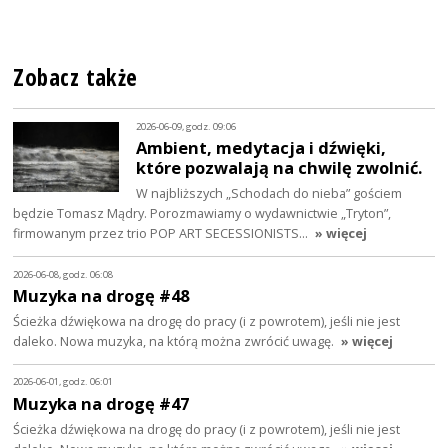
Zobacz także
2026-06-09, godz. 09:06
Ambient, medytacja i dźwięki,
które pozwalają na chwilę zwolnić.
W najbliższych „Schodach do nieba” gościem
będzie Tomasz Mądry. Porozmawiamy o wydawnictwie „Tryton”,
firmowanym przez trio POP ART SECESSIONISTS…
» więcej
2026-06-08, godz. 06:08
Muzyka na drogę #48
Ścieżka dźwiękowa na drogę do pracy (i z powrotem), jeśli nie jest
daleko. Nowa muzyka, na którą można zwrócić uwagę.
» więcej
2026-06-01, godz. 06:01
Muzyka na drogę #47
Ścieżka dźwiękowa na drogę do pracy (i z powrotem), jeśli nie jest