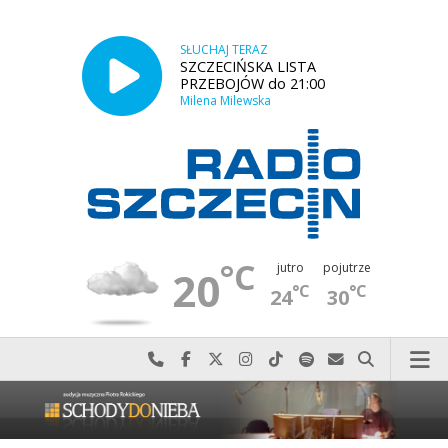
SŁUCHAJ TERAZ
SZCZECIŃSKA LISTA
PRZEBOJÓW do 21:00
Milena Milewska
°C
jutro
pojutrze
20
°C
°C
24
30
Najlepiej po prostu do nas zadzwoń
Odwiedź nas na Facebook-u
Odwiedź nas na X
Odwiedź nas na Instagram-ie
Odwiedź nas na TikTok-u
Szukaj nas na Spotify
Wyślij do nas w
Szukaj