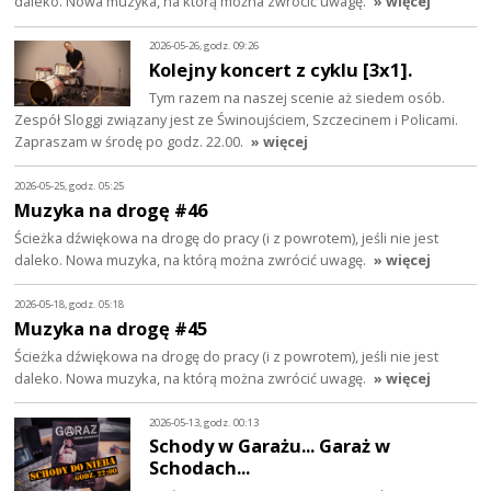
daleko. Nowa muzyka, na którą można zwrócić uwagę.
» więcej
2026-05-26, godz. 09:26
Kolejny koncert z cyklu [3x1].
Tym razem na naszej scenie aż siedem osób.
Zespół Sloggi związany jest ze Świnoujściem, Szczecinem i Policami.
Zapraszam w środę po godz. 22.00.
» więcej
2026-05-25, godz. 05:25
Muzyka na drogę #46
Ścieżka dźwiękowa na drogę do pracy (i z powrotem), jeśli nie jest
daleko. Nowa muzyka, na którą można zwrócić uwagę.
» więcej
2026-05-18, godz. 05:18
Muzyka na drogę #45
Ścieżka dźwiękowa na drogę do pracy (i z powrotem), jeśli nie jest
daleko. Nowa muzyka, na którą można zwrócić uwagę.
» więcej
2026-05-13, godz. 00:13
Schody w Garażu... Garaż w
Schodach...