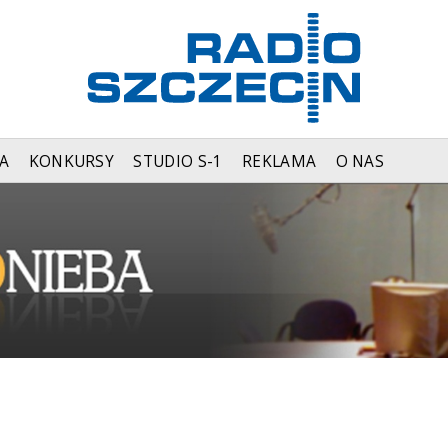
A
KONKURSY
STUDIO S-1
REKLAMA
O NAS