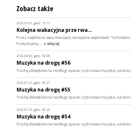
Zobacz także
2026-07-01, godz. 13:13
Kolejna wakacyjna prze rwa...
Przez najbliższe dwa miesiące nie będzie wędrówek "Schodami 
Posłuchamy…
» więcej
2026-08-03, godz. 06:08
Muzyka na drogę #56
Trochę dźwięków na niedługi spacer czyli nowa muzyka, na któ
2026-07-27, godz. 06:27
Muzyka na drogę #55
Trochę dźwięków na niedługi spacer czyli nowa muzyka, na któ
2026-07-20, godz. 06:20
Muzyka na drogę #54
Trochę dźwięków na niedługi spacer czyli nowa muzyka, na któ