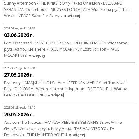
Sunny Afternoon - THE KINKS It Only Takes One Lion - BELLE AND
SEBASTIAN Co ci chodzi - MUZYKA KOŃCA LATA Wieczorna płyta: The
Weak - ICEAGE Salve For Every…
» więcej
2026-06-04, godz. 15:39
03.06.2026 r.
I Am Obsessed - PUNCHBAG For You - REQUIN CHAGRIN Wieczorna
płyta: As You Lie There - PAUL MCCARTNEY Lost Horizon - PAUL
MCCARTNEY
» więcej
2026-05-28, godz. 13:08
27.05.2026 r.
Płyniemy - JAMAJKI Hills Of St. Ann - STEPHEN MARLEY Let The Music
Play - THE CORAL Wieczorna płyta: Hyperion - DAFFODIL PILL Wanna
Feel It - DAFFODILL PILL
» więcej
2026-05-21, godz. 13:10
20.05.2026 r.
Awaken The Insects - HANNAH PEEL & BEIBEI WANG Snow White -
GHINZU Wieczorna płyta: In My Head - THE HAUNTED YOUTH
Deathwish - THE HAUNTED YOUTH
» więcej