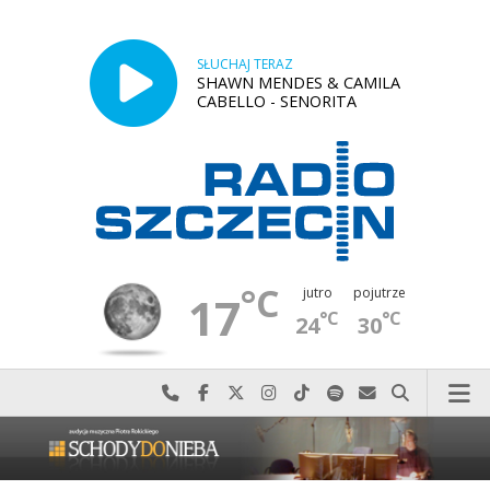
SŁUCHAJ TERAZ
SHAWN MENDES & CAMILA
CABELLO - SENORITA
°C
jutro
pojutrze
17
°C
°C
24
30
Najlepiej po prostu do nas zadzwoń
Odwiedź nas na Facebook-u
Odwiedź nas na X
Odwiedź nas na Instagram-ie
Odwiedź nas na TikTok-u
Szukaj nas na Spotify
Wyślij do nas w
Szukaj