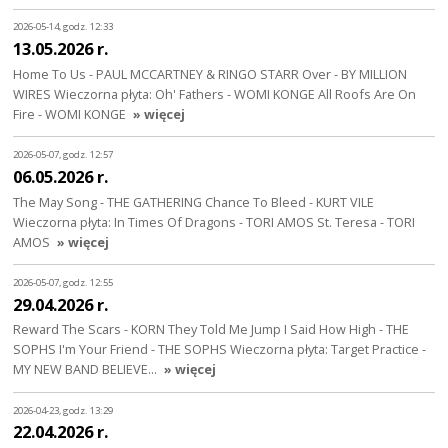
2026-05-14, godz. 12:33
13.05.2026 r.
Home To Us - PAUL MCCARTNEY & RINGO STARR Over - BY MILLION
WIRES Wieczorna płyta: Oh' Fathers - WOMI KONGE All Roofs Are On
Fire - WOMI KONGE
» więcej
2026-05-07, godz. 12:57
06.05.2026 r.
The May Song - THE GATHERING Chance To Bleed - KURT VILE
Wieczorna płyta: In Times Of Dragons - TORI AMOS St. Teresa - TORI
AMOS
» więcej
2026-05-07, godz. 12:55
29.04.2026 r.
Reward The Scars - KORN They Told Me Jump I Said How High - THE
SOPHS I'm Your Friend - THE SOPHS Wieczorna płyta: Target Practice -
MY NEW BAND BELIEVE…
» więcej
2026-04-23, godz. 13:29
22.04.2026 r.