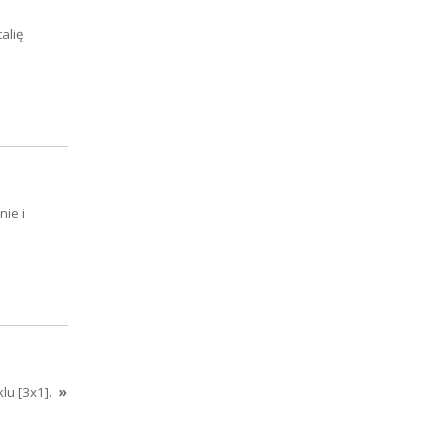
alię
ie i
lu [3x1].
»