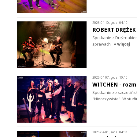
2026-04-10, godz. 04:10
ROBERT DRĘŻEK 
Spotkanie z Drężmakiem
sprawach.
» więcej
2026-04-07, godz. 10:10
WITCHEN - roz
Spotkanie ze szczecińsk
"Nieoczywiste". W stud
2026-04-01, godz. 04:01