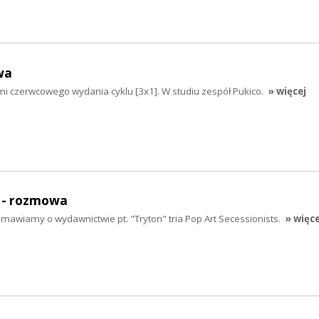
wa
mi czerwcowego wydania cyklu [3x1]. W studiu zespół Pukico.
» więcej
- rozmowa
wiamy o wydawnictwie pt. "Tryton" tria Pop Art Secessionists.
» więce