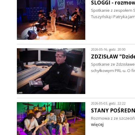
SLOGGI - rozmo
Spotkanie z zespołem S
Tuszyńską i Patryka Ja
2026-05-16, godz. 20:00
ZDZISŁAW "Dzid
Spotkanie ze Zdzisławe
schyłkowym PRL-u. O fir
2026-05-03, godz. 22:22
STANY POŚREDNI
Rozmowa z ze szczecińs
więcej