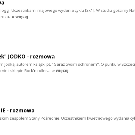
wa
loggi. Uczestnikami majowego wydania cyklu [3x1]. W studiu gościmy Nat
mroza.
» więcej
ek" JODKO - rozmowa
m Jodką, autorem książki pt. "Garaż twoim schronem". O punku w Szczecin
mie i sklepie Rock'n'roller…
» więcej
E - rozmowa
kim zespołem Stany Pośrednie. Uczestnikiem kwietniowego wydania cyk