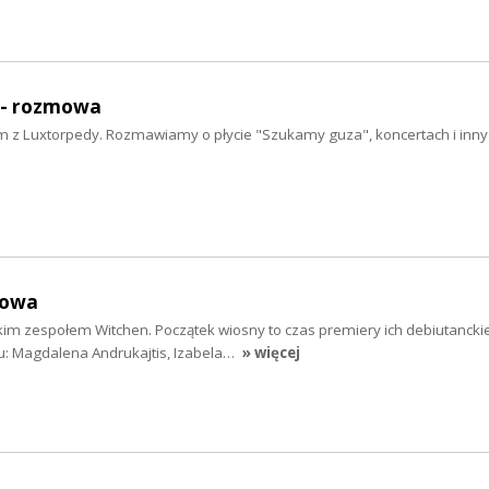
- rozmowa
 z Luxtorpedy. Rozmawiamy o płycie "Szukamy guza", koncertach i inny
mowa
im zespołem Witchen. Początek wiosny to czas premiery ich debiutanckiej 
iu: Magdalena Andrukajtis, Izabela…
» więcej