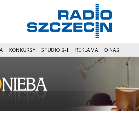
A
KONKURSY
STUDIO S-1
REKLAMA
O NAS