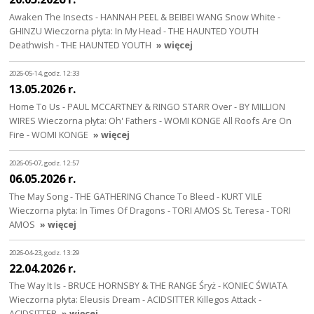
Awaken The Insects - HANNAH PEEL & BEIBEI WANG Snow White -
GHINZU Wieczorna płyta: In My Head - THE HAUNTED YOUTH
Deathwish - THE HAUNTED YOUTH
» więcej
2026-05-14, godz. 12:33
13.05.2026 r.
Home To Us - PAUL MCCARTNEY & RINGO STARR Over - BY MILLION
WIRES Wieczorna płyta: Oh' Fathers - WOMI KONGE All Roofs Are On
Fire - WOMI KONGE
» więcej
2026-05-07, godz. 12:57
06.05.2026 r.
The May Song - THE GATHERING Chance To Bleed - KURT VILE
Wieczorna płyta: In Times Of Dragons - TORI AMOS St. Teresa - TORI
AMOS
» więcej
2026-04-23, godz. 13:29
22.04.2026 r.
The Way It Is - BRUCE HORNSBY & THE RANGE Śryż - KONIEC ŚWIATA
Wieczorna płyta: Eleusis Dream - ACIDSITTER Killegos Attack -
ACIDSITTER
» więcej