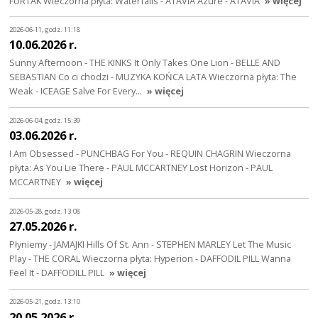
FURTAK Wieczorna płyta: Waterfalls - ATAVIA Azure - ATAVIA
» więcej
2026-06-11, godz. 11:18
10.06.2026 r.
Sunny Afternoon - THE KINKS It Only Takes One Lion - BELLE AND
SEBASTIAN Co ci chodzi - MUZYKA KOŃCA LATA Wieczorna płyta: The
Weak - ICEAGE Salve For Every…
» więcej
2026-06-04, godz. 15:39
03.06.2026 r.
I Am Obsessed - PUNCHBAG For You - REQUIN CHAGRIN Wieczorna
płyta: As You Lie There - PAUL MCCARTNEY Lost Horizon - PAUL
MCCARTNEY
» więcej
2026-05-28, godz. 13:08
27.05.2026 r.
Płyniemy - JAMAJKI Hills Of St. Ann - STEPHEN MARLEY Let The Music
Play - THE CORAL Wieczorna płyta: Hyperion - DAFFODIL PILL Wanna
Feel It - DAFFODILL PILL
» więcej
2026-05-21, godz. 13:10
20.05.2026 r.