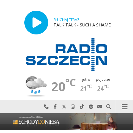
SŁUCHAJ TERAZ
TALK TALK - SUCH A SHAME
°C
jutro
pojutrze
20
°C
°C
21
24
Najlepiej po prostu do nas zadzwoń
Odwiedź nas na Facebook-u
Odwiedź nas na X
Odwiedź nas na Instagram-ie
Odwiedź nas na TikTok-u
Szukaj nas na Spotify
Wyślij do nas w
Szukaj