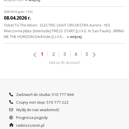
2026-04-16, godz. 13:02
08.04.2026 r.
Ticket To The Moon - ELECTRIC LIGHT ORCHESTRA Aurora - YES
Wieczorna płyta: [Interlude] PRESS START [L.I.V.E. In Sao Paulo] - BRING
ME THE HORIZON DArkSide [L.I.V.E…
» więcej
1
2
3
4
5
644 na 65 stronach
Zadzwoń do studia: 510 777 666
Czujny non stop: 510 777 222
Wyślij do nas wiadomość
Prognoza pogody
radioszczecin.pl