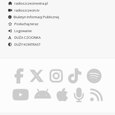
radioszczecinextra.pl
radioszczecin.tv
Biuletyn Informacji Publicznej
Posłuchaj teraz
Logowanie
DUŻA CZCIONKA
DUŻY KONTRAST