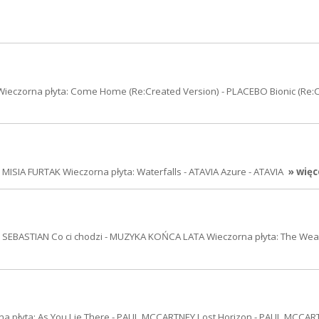
Wieczorna płyta: Come Home (Re:Created Version) - PLACEBO Bionic (Re:
MISIA FURTAK Wieczorna płyta: Waterfalls - ATAVIA Azure - ATAVIA
» więc
ND SEBASTIAN Co ci chodzi - MUZYKA KOŃCA LATA Wieczorna płyta: The Wea
a płyta: As You Lie There - PAUL MCCARTNEY Lost Horizon - PAUL MCCAR