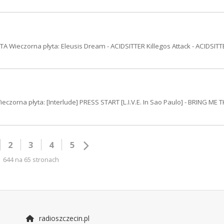
 Wieczorna płyta: Eleusis Dream - ACIDSITTER Killegos Attack - ACIDSITT
zorna płyta: [Interlude] PRESS START [L.I.V.E. In Sao Paulo] - BRING ME 
2
3
4
5
644 na 65 stronach
radioszczecin.pl