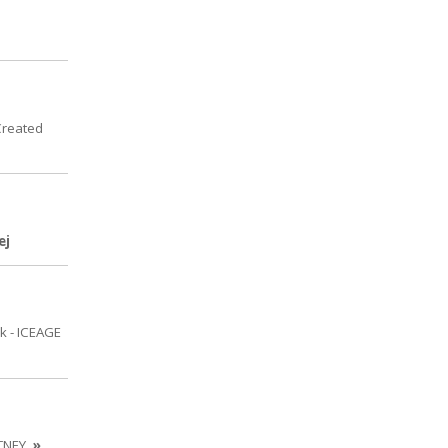
Created
ej
k - ICEAGE
TNEY
»