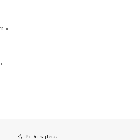
ER
»
THE
Posłuchaj teraz