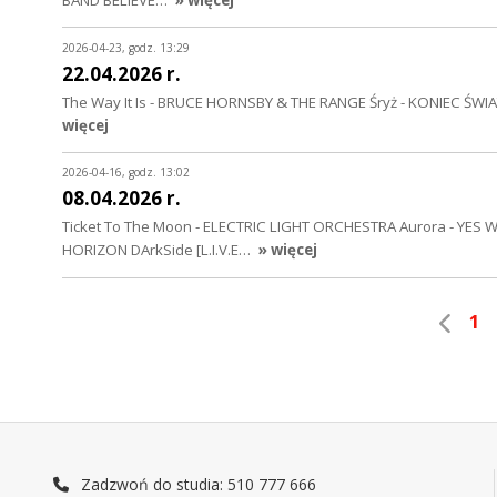
BAND BELIEVE…
» więcej
2026-04-23, godz. 13:29
22.04.2026 r.
The Way It Is - BRUCE HORNSBY & THE RANGE Śryż - KONIEC ŚWIATA
więcej
2026-04-16, godz. 13:02
08.04.2026 r.
Ticket To The Moon - ELECTRIC LIGHT ORCHESTRA Aurora - YES Wiec
HORIZON DArkSide [L.I.V.E…
» więcej
1
Zadzwoń do studia: 510 777 666