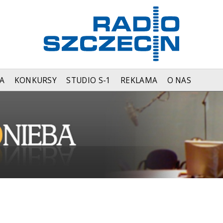
A
KONKURSY
STUDIO S-1
REKLAMA
O NAS