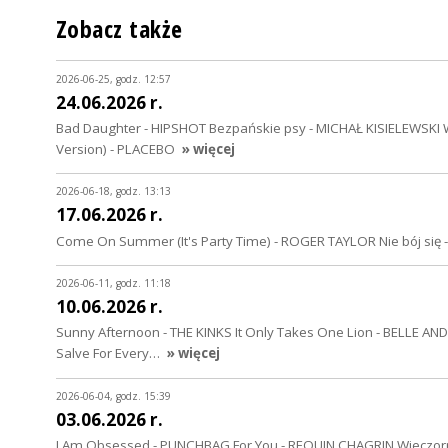
Zobacz także
2026-06-25, godz. 12:57
24.06.2026 r.
Bad Daughter - HIPSHOT Bezpańskie psy - MICHAŁ KISIELEWSKI 
Version) - PLACEBO
» więcej
2026-06-18, godz. 13:13
17.06.2026 r.
Come On Summer (It's Party Time) - ROGER TAYLOR Nie bój się - 
2026-06-11, godz. 11:18
10.06.2026 r.
Sunny Afternoon - THE KINKS It Only Takes One Lion - BELLE A
Salve For Every…
» więcej
2026-06-04, godz. 15:39
03.06.2026 r.
I Am Obsessed - PUNCHBAG For You - REQUIN CHAGRIN Wieczorn