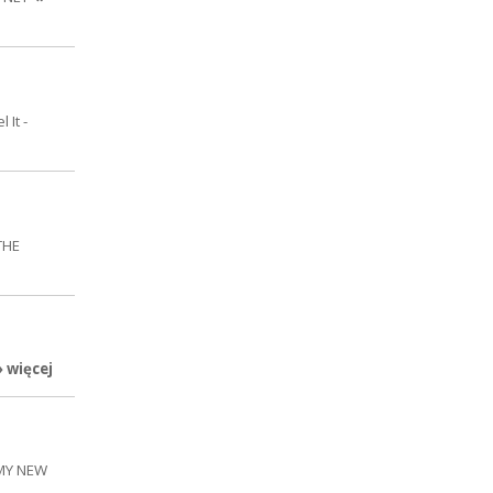
 It -
THE
» więcej
 MY NEW