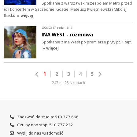
Spotkanie z warszawskim zespołem Metro przed
ich koncertem w Szczecinie. Goście: Mateusz Kwietniewski i Mikołaj
Ilnicki.
» więcej
2026-03-17, godz. 13:17
INA WEST - rozmowa
Spotkanie z Iną West po premierze płyty pt. "Raj".
» więcej
1
2
3
4
5
247 na 25 stronach
Zadzwoń do studia: 510 777 666
Czujny non stop: 510 777 222
Wyślij do nas wiadomość