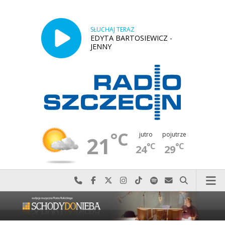
SŁUCHAJ TERAZ
EDYTA BARTOSIEWICZ -
JENNY
°C
jutro
pojutrze
21
°C
°C
24
29
Najlepiej po prostu do nas zadzwoń
Odwiedź nas na Facebook-u
Odwiedź nas na X
Odwiedź nas na Instagram-ie
Odwiedź nas na TikTok-u
Szukaj nas na Spotify
Wyślij do nas w
Szukaj