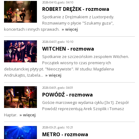
2026-04-10, godz. 04:10
ROBERT DRĘŻEK - rozmowa
Spotkanie z Drężmakiem z Luxtorpedy.
Rozmawiamy o płycie "Szukamy guza",
koncertach i innych sprawach.
» więcej
2026-04-07, godz. 10:10
WITCHEN - rozmowa
Spotkanie ze szczecińskim zespołem Witchen.
Początek wiosny to czas premiery ich
debiutanckiej płyty pt. "Nieoczywiste". W studiu: Magdalena
Andrukajtis, Izabela…
» więcej
2026-04-01, godz. 04:01
POWÓDŹ - rozmowa
Goście marcowego wydania cyklu [3x1]. Zespół
Powódź reprezentują Arek Szoplik i Tomasz
Haptar.
» więcej
2026-03-21, godz. 10:21
METRO - rozmowa