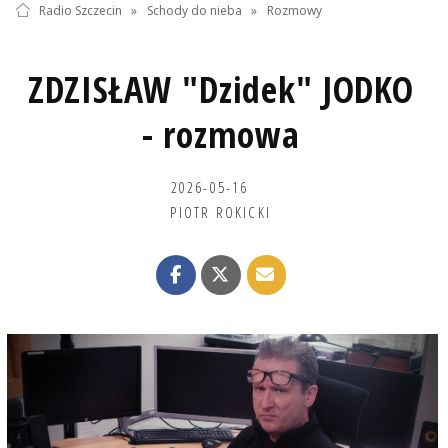
Radio Szczecin
»
Schody do nieba
»
Rozmowy
ZDZISŁAW "Dzidek" JODKO
- rozmowa
2026-05-16
PIOTR ROKICKI