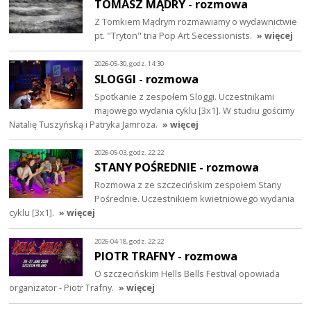
TOMASZ MĄDRY - rozmowa
Z Tomkiem Mądrym rozmawiamy o wydawnictwie
pt. "Tryton" tria Pop Art Secessionists.
» więcej
2026-05-30, godz. 14:30
SLOGGI - rozmowa
Spotkanie z zespołem Sloggi. Uczestnikami
majowego wydania cyklu [3x1]. W studiu gościmy
Natalię Tuszyńską i Patryka Jamroza.
» więcej
2026-05-03, godz. 22:22
STANY POŚREDNIE - rozmowa
Rozmowa z ze szczecińskim zespołem Stany
Pośrednie. Uczestnikiem kwietniowego wydania
cyklu [3x1].
» więcej
2026-04-18, godz. 22:22
PIOTR TRAFNY - rozmowa
O szczecińskim Hells Bells Festival opowiada
organizator - Piotr Trafny.
» więcej