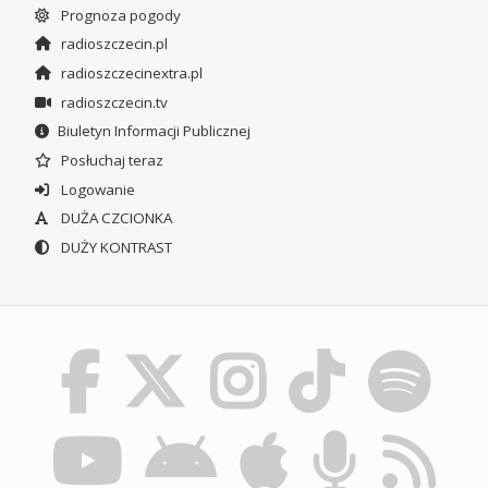
Prognoza pogody
radioszczecin.pl
radioszczecinextra.pl
radioszczecin.tv
Biuletyn Informacji Publicznej
Posłuchaj teraz
Logowanie
DUŻA CZCIONKA
DUŻY KONTRAST