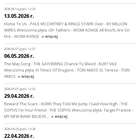
2026-05-14, godz. 12:33
13.05.2026 r.
Home To Us - PAUL MCCARTNEY & RINGO STARR Over - BY MILLION
WIRES Wieczorna płyta: Oh' Fathers - WOMI KONGE All Roofs Are On
Fire - WOMI KONGE
» więcej
2026-05-07, godz. 12:57
06.05.2026 r.
The May Song - THE GATHERING Chance To Bleed - KURT VILE
Wieczorna płyta: In Times Of Dragons - TORI AMOS St. Teresa - TORI
AMOS
» więcej
2026-05-07, godz. 12:55
29.04.2026 r.
Reward The Scars - KORN They Told Me Jump I Said How High - THE
SOPHS I'm Your Friend - THE SOPHS Wieczorna płyta: Target Practice -
MY NEW BAND BELIEVE…
» więcej
2026-04-23, godz. 13:29
22.04.2026 r.