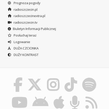
Prognoza pogody
radioszczecin.pl
radioszczecinextra.pl
radioszczecin.tv
Biuletyn Informacji Publicznej
Posłuchaj teraz
Logowanie
DUŻA CZCIONKA
DUŻY KONTRAST