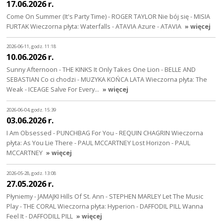
17.06.2026 r.
Come On Summer (It's Party Time) - ROGER TAYLOR Nie bój się - MISIA
FURTAK Wieczorna płyta: Waterfalls - ATAVIA Azure - ATAVIA
» więcej
2026-06-11, godz. 11:18
10.06.2026 r.
Sunny Afternoon - THE KINKS It Only Takes One Lion - BELLE AND
SEBASTIAN Co ci chodzi - MUZYKA KOŃCA LATA Wieczorna płyta: The
Weak - ICEAGE Salve For Every…
» więcej
2026-06-04, godz. 15:39
03.06.2026 r.
I Am Obsessed - PUNCHBAG For You - REQUIN CHAGRIN Wieczorna
płyta: As You Lie There - PAUL MCCARTNEY Lost Horizon - PAUL
MCCARTNEY
» więcej
2026-05-28, godz. 13:08
27.05.2026 r.
Płyniemy - JAMAJKI Hills Of St. Ann - STEPHEN MARLEY Let The Music
Play - THE CORAL Wieczorna płyta: Hyperion - DAFFODIL PILL Wanna
Feel It - DAFFODILL PILL
» więcej