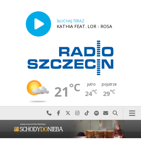
SŁUCHAJ TERAZ
KATHIA FEAT. LOR - ROSA
°C
jutro
pojutrze
21
°C
°C
24
29
Najlepiej po prostu do nas zadzwoń
Odwiedź nas na Facebook-u
Odwiedź nas na X
Odwiedź nas na Instagram-ie
Odwiedź nas na TikTok-u
Szukaj nas na Spotify
Wyślij do nas w
Szukaj