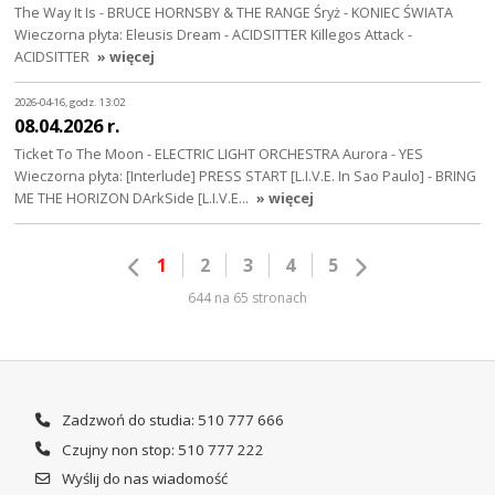
The Way It Is - BRUCE HORNSBY & THE RANGE Śryż - KONIEC ŚWIATA
Wieczorna płyta: Eleusis Dream - ACIDSITTER Killegos Attack -
ACIDSITTER
» więcej
2026-04-16, godz. 13:02
08.04.2026 r.
Ticket To The Moon - ELECTRIC LIGHT ORCHESTRA Aurora - YES
Wieczorna płyta: [Interlude] PRESS START [L.I.V.E. In Sao Paulo] - BRING
ME THE HORIZON DArkSide [L.I.V.E…
» więcej
1
2
3
4
5
644 na 65 stronach
Zadzwoń do studia: 510 777 666
Czujny non stop: 510 777 222
Wyślij do nas wiadomość