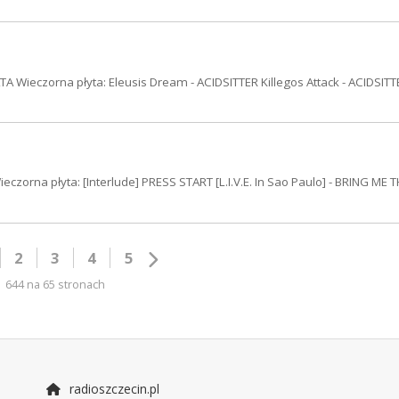
 Wieczorna płyta: Eleusis Dream - ACIDSITTER Killegos Attack - ACIDSITT
zorna płyta: [Interlude] PRESS START [L.I.V.E. In Sao Paulo] - BRING ME 
2
3
4
5
644 na 65 stronach
radioszczecin.pl