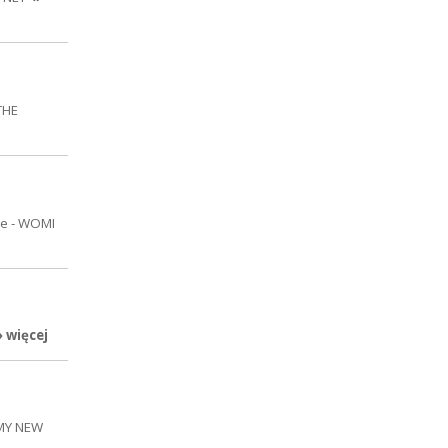
THE
re - WOMI
» więcej
 MY NEW