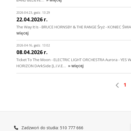
BAND BELIEVE…
» więcej
2026-04-23, godz. 13:29
22.04.2026 r.
The Way It Is - BRUCE HORNSBY & THE RANGE Śryż - KONIEC ŚWIATA
więcej
2026-04-16, godz. 13:02
08.04.2026 r.
Ticket To The Moon - ELECTRIC LIGHT ORCHESTRA Aurora - YES Wiec
HORIZON DArkSide [L.I.V.E…
» więcej
1
Zadzwoń do studia: 510 777 666