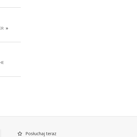
ER
»
THE
Posłuchaj teraz