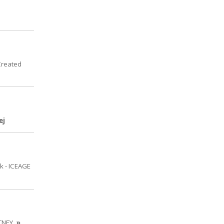
Created
ej
k - ICEAGE
TNEY
»