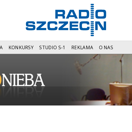
A
KONKURSY
STUDIO S-1
REKLAMA
O NAS