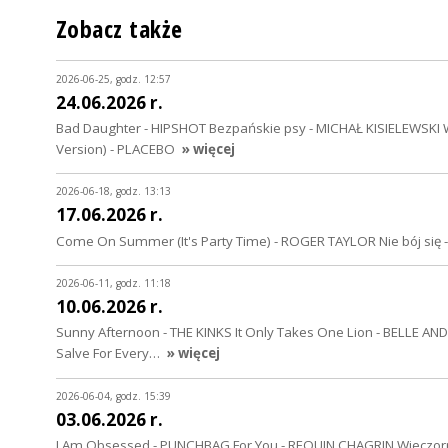
Zobacz także
2026-06-25, godz. 12:57
24.06.2026 r.
Bad Daughter - HIPSHOT Bezpańskie psy - MICHAŁ KISIELEWSKI 
Version) - PLACEBO
» więcej
2026-06-18, godz. 13:13
17.06.2026 r.
Come On Summer (It's Party Time) - ROGER TAYLOR Nie bój się - 
2026-06-11, godz. 11:18
10.06.2026 r.
Sunny Afternoon - THE KINKS It Only Takes One Lion - BELLE A
Salve For Every…
» więcej
2026-06-04, godz. 15:39
03.06.2026 r.
I Am Obsessed - PUNCHBAG For You - REQUIN CHAGRIN Wieczorn