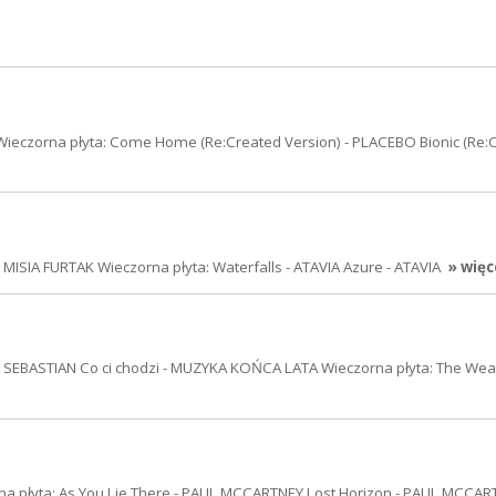
Wieczorna płyta: Come Home (Re:Created Version) - PLACEBO Bionic (Re:
MISIA FURTAK Wieczorna płyta: Waterfalls - ATAVIA Azure - ATAVIA
» więc
ND SEBASTIAN Co ci chodzi - MUZYKA KOŃCA LATA Wieczorna płyta: The Wea
a płyta: As You Lie There - PAUL MCCARTNEY Lost Horizon - PAUL MCCAR