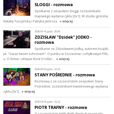
SLOGGI - rozmowa
Spotkanie z zespołem Sloggi. Uczestnikami
majowego wydania cyklu [3x1]. W studiu gościmy
Natalię Tuszyńską i Patryka Jamroza.
» więcej
2026-05-16, godz. 20:00
ZDZISŁAW "Dzidek" JODKO -
rozmowa
Spotkanie ze Zdzisławem Jodką, autorem książki
pt. "Garaż twoim schronem". O punku w Szczecinie i schyłkowym PRL-
u. O firmie i sklepie Rock'n'roller…
» więcej
2026-05-03, godz. 22:22
STANY POŚREDNIE - rozmowa
Rozmowa z ze szczecińskim zespołem Stany
Pośrednie. Uczestnikiem kwietniowego wydania
cyklu [3x1].
» więcej
2026-04-18, godz. 22:22
PIOTR TRAFNY - rozmowa
O szczecińskim Hells Bells Festival opowiada