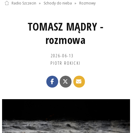
Radio Szczecin
»
Schody do nieba
»
Rozmowy
TOMASZ MĄDRY -
rozmowa
2026-06-13
PIOTR ROKICKI