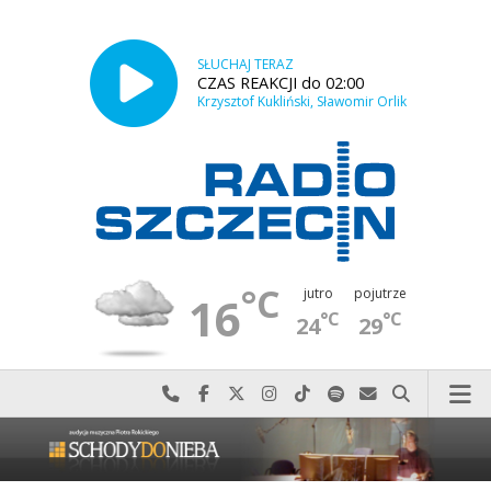
SŁUCHAJ TERAZ
CZAS REAKCJI do 02:00
Krzysztof Kukliński, Sławomir Orlik
°C
jutro
pojutrze
16
°C
°C
24
29
Najlepiej po prostu do nas zadzwoń
Odwiedź nas na Facebook-u
Odwiedź nas na X
Odwiedź nas na Instagram-ie
Odwiedź nas na TikTok-u
Szukaj nas na Spotify
Wyślij do nas w
Szukaj