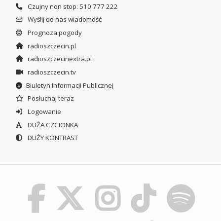
Czujny non stop: 510 777 222
Wyślij do nas wiadomość
Prognoza pogody
radioszczecin.pl
radioszczecinextra.pl
radioszczecin.tv
Biuletyn Informacji Publicznej
Posłuchaj teraz
Logowanie
DUŻA CZCIONKA
DUŻY KONTRAST