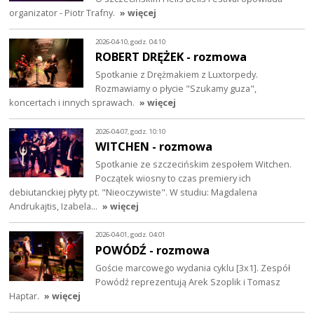
organizator - Piotr Trafny.
» więcej
2026-04-10, godz. 04:10
ROBERT DRĘŻEK - rozmowa
Spotkanie z Drężmakiem z Luxtorpedy.
Rozmawiamy o płycie "Szukamy guza",
koncertach i innych sprawach.
» więcej
2026-04-07, godz. 10:10
WITCHEN - rozmowa
Spotkanie ze szczecińskim zespołem Witchen.
Początek wiosny to czas premiery ich
debiutanckiej płyty pt. "Nieoczywiste". W studiu: Magdalena
Andrukajtis, Izabela…
» więcej
2026-04-01, godz. 04:01
POWÓDŹ - rozmowa
Goście marcowego wydania cyklu [3x1]. Zespół
Powódź reprezentują Arek Szoplik i Tomasz
Haptar.
» więcej