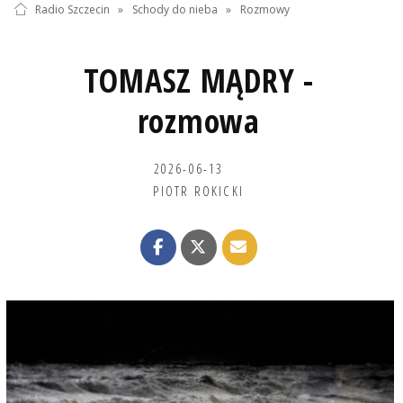
Radio Szczecin
»
Schody do nieba
»
Rozmowy
TOMASZ MĄDRY -
rozmowa
2026-06-13
PIOTR ROKICKI