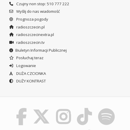
Czujny non stop: 510 777 222
Wyślij do nas wiadomość
Prognoza pogody
radioszczecin.pl
radioszczecinextra.pl
radioszczecin.tv
Biuletyn Informacji Publicznej
Posłuchaj teraz
Logowanie
DUŻA CZCIONKA
DUŻY KONTRAST