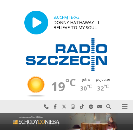
SŁUCHAJ TERAZ
DONNY HATHAWAY - I
BELIEVE TO MY SOUL
°C
jutro
pojutrze
19
°C
°C
30
32
Najlepiej po prostu do nas zadzwoń
Odwiedź nas na Facebook-u
Odwiedź nas na X
Odwiedź nas na Instagram-ie
Odwiedź nas na TikTok-u
Szukaj nas na Spotify
Wyślij do nas w
Szukaj