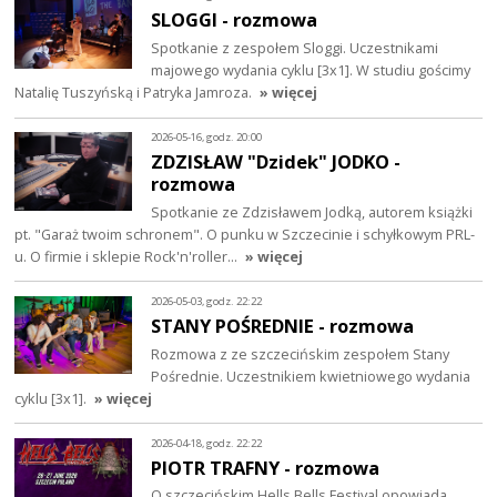
SLOGGI - rozmowa
Spotkanie z zespołem Sloggi. Uczestnikami
majowego wydania cyklu [3x1]. W studiu gościmy
Natalię Tuszyńską i Patryka Jamroza.
» więcej
2026-05-16, godz. 20:00
ZDZISŁAW "Dzidek" JODKO -
rozmowa
Spotkanie ze Zdzisławem Jodką, autorem książki
pt. "Garaż twoim schronem". O punku w Szczecinie i schyłkowym PRL-
u. O firmie i sklepie Rock'n'roller…
» więcej
2026-05-03, godz. 22:22
STANY POŚREDNIE - rozmowa
Rozmowa z ze szczecińskim zespołem Stany
Pośrednie. Uczestnikiem kwietniowego wydania
cyklu [3x1].
» więcej
2026-04-18, godz. 22:22
PIOTR TRAFNY - rozmowa
O szczecińskim Hells Bells Festival opowiada