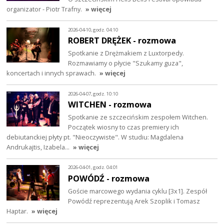
organizator - Piotr Trafny.
» więcej
2026-04-10, godz. 04:10
ROBERT DRĘŻEK - rozmowa
Spotkanie z Drężmakiem z Luxtorpedy.
Rozmawiamy o płycie "Szukamy guza",
koncertach i innych sprawach.
» więcej
2026-04-07, godz. 10:10
WITCHEN - rozmowa
Spotkanie ze szczecińskim zespołem Witchen.
Początek wiosny to czas premiery ich
debiutanckiej płyty pt. "Nieoczywiste". W studiu: Magdalena
Andrukajtis, Izabela…
» więcej
2026-04-01, godz. 04:01
POWÓDŹ - rozmowa
Goście marcowego wydania cyklu [3x1]. Zespół
Powódź reprezentują Arek Szoplik i Tomasz
Haptar.
» więcej