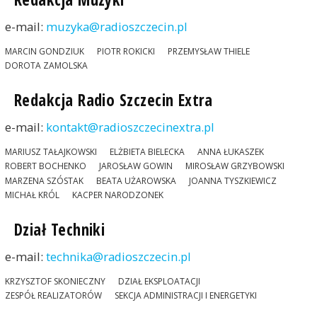
e-mail:
muzyka@radioszczecin.pl
MARCIN GONDZIUK
PIOTR ROKICKI
PRZEMYSŁAW THIELE
DOROTA ZAMOLSKA
Redakcja Radio Szczecin Extra
e-mail:
kontakt@radioszczecinextra.pl
MARIUSZ TAŁAJKOWSKI
ELŻBIETA BIELECKA
ANNA ŁUKASZEK
ROBERT BOCHENKO
JAROSŁAW GOWIN
MIROSŁAW GRZYBOWSKI
MARZENA SZÓSTAK
BEATA UŻAROWSKA
JOANNA TYSZKIEWICZ
MICHAŁ KRÓL
KACPER NARODZONEK
Dział Techniki
e-mail:
technika@radioszczecin.pl
KRZYSZTOF SKONIECZNY
DZIAŁ EKSPLOATACJI
ZESPÓŁ REALIZATORÓW
SEKCJA ADMINISTRACJI I ENERGETYKI