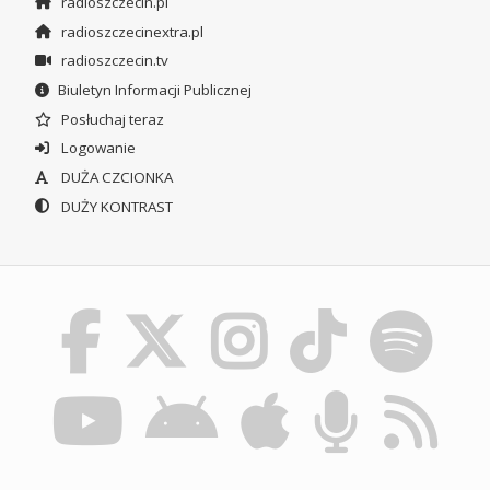
radioszczecin.pl
radioszczecinextra.pl
radioszczecin.tv
Biuletyn Informacji Publicznej
Posłuchaj teraz
Logowanie
DUŻA CZCIONKA
DUŻY KONTRAST