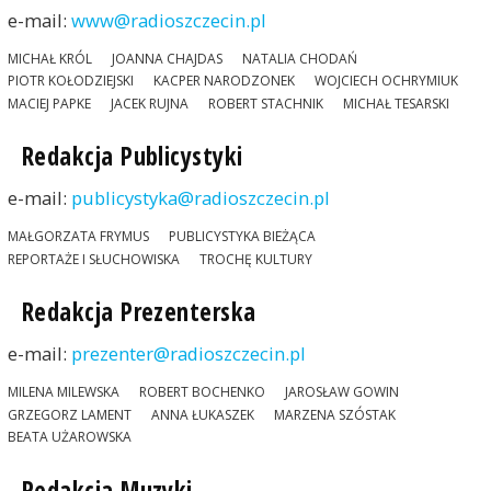
e-mail:
www@radioszczecin.pl
MICHAŁ KRÓL
JOANNA CHAJDAS
NATALIA CHODAŃ
PIOTR KOŁODZIEJSKI
KACPER NARODZONEK
WOJCIECH OCHRYMIUK
MACIEJ PAPKE
JACEK RUJNA
ROBERT STACHNIK
MICHAŁ TESARSKI
Redakcja Publicystyki
e-mail:
publicystyka@radioszczecin.pl
MAŁGORZATA FRYMUS
PUBLICYSTYKA BIEŻĄCA
REPORTAŻE I SŁUCHOWISKA
TROCHĘ KULTURY
Redakcja Prezenterska
e-mail:
prezenter@radioszczecin.pl
MILENA MILEWSKA
ROBERT BOCHENKO
JAROSŁAW GOWIN
GRZEGORZ LAMENT
ANNA ŁUKASZEK
MARZENA SZÓSTAK
BEATA UŻAROWSKA
Redakcja Muzyki