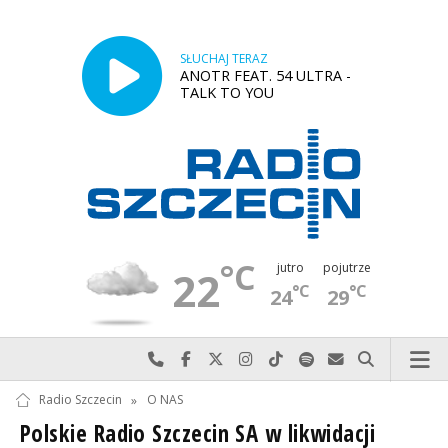
SŁUCHAJ TERAZ
ANOTR FEAT. 54 ULTRA -
TALK TO YOU
°C
jutro
pojutrze
22
°C
°C
24
29
Najlepiej po prostu do nas zadzwoń
Odwiedź nas na Facebook-u
Odwiedź nas na X
Odwiedź nas na Instagram-ie
Odwiedź nas na TikTok-u
Szukaj nas na Spotify
Wyślij do nas w
Szukaj
Radio Szczecin
»
O NAS
Polskie Radio Szczecin SA w likwidacji