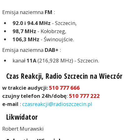
Emisja naziemna
FM
:
92.0 i 94.4 MHz
- Szczecin,
98,7 MHz
- Kołobrzeg,
106,3 MHz
- Świnoujście.
Emisja naziemna
DAB+
:
kanał
11A
(216,928 MHz) - Szczecin.
Czas Reakcji, Radio Szczecin na Wieczór
w trakcie audycji:
510 777 666
czujny telefon 24h/dobę
:
510 777 222
e-mail
:
czasreakcji@radioszczecin.pl
Likwidator
Robert Murawski