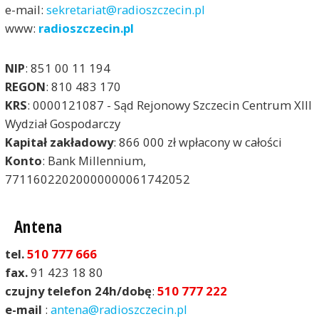
e-mail:
sekretariat@radioszczecin.pl
www:
radioszczecin.pl
NIP
: 851 00 11 194
REGON
: 810 483 170
KRS
: 0000121087 - Sąd Rejonowy Szczecin Centrum XIII
Wydział Gospodarczy
Kapitał zakładowy
: 866 000 zł wpłacony w całości
Konto
: Bank Millennium,
77116022020000000061742052
Antena
tel.
510 777 666
fax.
91 423 18 80
czujny telefon 24h/dobę
:
510 777 222
e-mail
:
antena@radioszczecin.pl