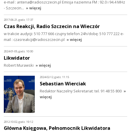
e-mail : antena@radioszczecin.pl Emisja naziemna FM : 92.0 i 94.4 MHz
- Szczecin…
» więcej
2017-06-21, godz. 17:37
Czas Reakcji, Radio Szczecin na Wieczór
w trakcie audycji: 510 777 666 czujny telefon 24h/dobę: 510 777 222 e-
mail : czasreakcji@radioszczecin.pl
» więcej
2024-01-05, godz. 10:00
Likwidator
Robert Murawski
» więcej
2024-02-12, godz. 11:15
Sebastian Wierciak
Redaktor Naczelny Sekretariat: tel. 91 48 55 800
»
więcej
2012-10-02, godz. 19:12
Główna Księgowa, Pełnomocnik Likwidatora