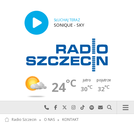
SŁUCHAJ TERAZ
SONIQUE - SKY
°C
jutro
pojutrze
24
°C
°C
30
32
Najlepiej po prostu do nas zadzwoń
Odwiedź nas na Facebook-u
Odwiedź nas na X
Odwiedź nas na Instagram-ie
Odwiedź nas na TikTok-u
Szukaj nas na Spotify
Wyślij do nas w
Szukaj
Radio Szczecin
»
O NAS
»
KONTAKT