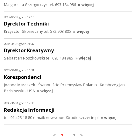
Małgorzata Grzegorczyk tel. 693 184 986
» więcej
2012-10-02, godz. 19:15
Dyrektor Techniki
Krzysztof Skonieczny tel. 572 903 805
» więcej
2018-08-02, godz. 21:47
Dyrektor Kreatywny
Sebastian Roszkowski tel. 693 184 985
» więcej
2021-08-18, godz. 10:31
Korespondenci
Joanna Maraszek - Świnoujście Przemysław Polanin - Kołobrzeg Jan
Pachlowski - USA
» więcej
2006-08-04, godz. 19:35
Redakcja Informacji
tel. 91 423 18 80 e-mail: newsroom@radioszczecin.pl
» więcej
1
2