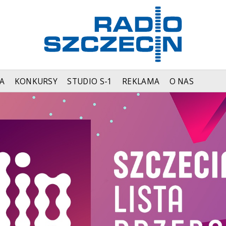
A
KONKURSY
STUDIO S-1
REKLAMA
O NAS