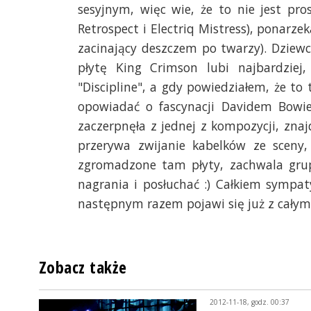
sesyjnym, więc wie, że to nie jest pr
Retrospect i Electriq Mistress), ponarze
zacinający deszczem po twarzy). Dziewc
płytę King Crimson lubi najbardziej
"Discipline", a gdy powiedziałem, że to 
opowiadać o fascynacji Davidem Bowie 
zaczerpnęła z jednej z kompozycji, znaj
przerywa zwijanie kabelków ze sceny
zgromadzone tam płyty, zachwala grupę
nagrania i posłuchać :) Całkiem sympat
następnym razem pojawi się już z całym
Zobacz także
2012-11-18, godz. 00:37