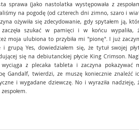
osta sprawa (jako nastolatka występowała z zespoła
kaliśmy na pogodę (od czterech dni zimno, szaro i wia
zyna ożywiła się zdecydowanie, gdy spytałem ją, któ
, zaczęła szukać w pamięci i w końcu wypaliła, 
też moja ulubiona to przybiła mi "pionę". I już zaczy
i grupą Yes, dowiedziałem się, że tytuł swojej pły
dującej się na debiutanckiej płycie King Crimson. Nag
, wyciąga z plecaka tableta i zaczyna pokazywać 
 Gandalf, twierdzi, ze muszę koniecznie znaleźć i
yczne i wygadane dziewczę. No i wyraziła nadzieję, 
 zespołem.