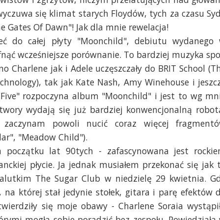
yczuwa się klimat starych Floydów, tych za czasu Sy
he Gates Of Dawn"! Jak dla mnie rewelacja!
ć do całej płyty "Moonchild", debiutu wydanego
ofnąć wcześniejsze porównanie. To bardziej muzyka sp
o Charlene jak i Adele uczęszczały do BRIT School (T
chnology), tak jak Kate Nash, Amy Winehouse i jeszc
ive" rozpoczyna album "Moonchild" i jest to wg mn
twory wydają się już bardziej konwencjonalną robot
u zaczynam powoli nucić coraz więcej fragment
lar", "Meadow Child").
 początku lat 90tych - zafascynowana jest rocki
nckiej płycie. Ja jednak musiałem przekonać się jak 
alutkim The Sugar Club w niedzielę 29 kwietnia. G
na której stał jedynie stołek, gitara i parę efektów 
wierdziły się moje obawy - Charlene Soraia wystąpi
tórymi mogła sobie poradzić bez zespołu. Powiedziała