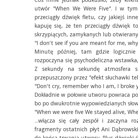
utwór "When We Were Five". I w tym 
przeciągły dźwięk fletu, czy jakiejś inn
kapuję się, że ten przeciągły dźwięk 
skrzypiących, zamykanych lub otwierany
"I don't see if you are meant for me, why 
Minutę później, tam gdzie logicznie
rozpoczyna się psychodeliczna wstawka
Z sekundy na sekundę atmosfera st
przepuszczony przez "efekt słuchawki t
"Don't cry, remember who I am, I broke y
Dokładnie w połowie utworu powraca poc
bo po dwukrotnie wypowiedzianych słow
"When we were five We stayed alive, Whe
...włącza się cały zespół i zaczyna r
fragmenty ostatnich płyt Ani Dąbrowskiej
do końca trwania utworu. Plus dźwięki 