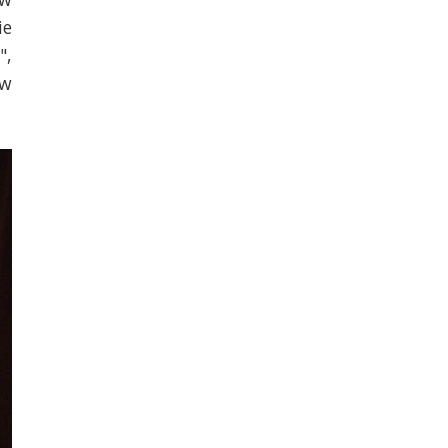
ie
",
ów