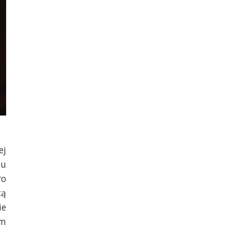
ej
pu
ro
cą
ie
em