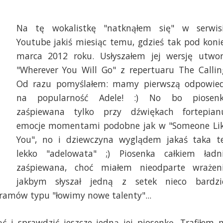
Na tę wokalistkę "natknąłem się" w serwis
Youtube jakiś miesiąc temu, gdzieś tak pod koni
marca 2012 roku. Usłyszałem jej wersję utwo
"Wherever You Will Go" z repertuaru The Callin
Od razu pomyślałem: mamy pierwszą odpowie
na popularność Adele! :) No bo piosen
zaśpiewana tylko przy dźwiękach fortepian
emocje momentami podobne jak w "Someone Li
You", no i dziewczyna wyglądem jakaś taka t
lekko "adelowata" ;) Piosenka całkiem ładn
zaśpiewana, choć miałem nieodparte wrażen
jakbym słyszał jedną z setek nieco bardzi
ramów typu "łowimy nowe talenty"...
ć i sprawdzić jeszcze jedną jej piosenkę. Trafiłem 