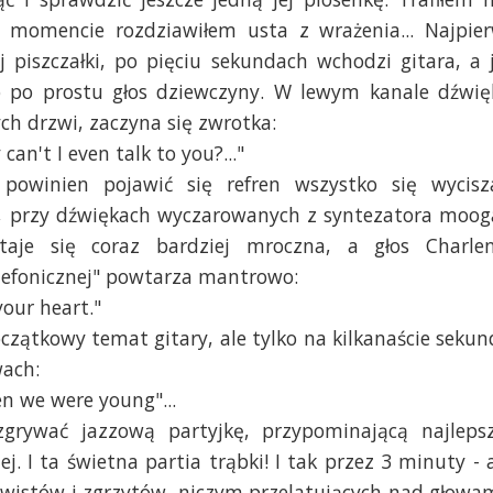
momencie rozdziawiłem usta z wrażenia... Najpie
ej piszczałki, po pięciu sekundach wchodzi gitara, a 
to po prostu głos dziewczyny. W lewym kanale dźwię
ch drzwi, zaczyna się zwrotka:
can't I even talk to you?..."
 powinien pojawić się refren wszystko się wycisz
, przy dźwiękach wyczarowanych z syntezatora moog
aje się coraz bardziej mroczna, a głos Charle
elefonicznej" powtarza mantrowo:
our heart."
zątkowy temat gitary, ale tylko na kilkanaście sekun
ach:
n we were young"...
ozgrywać jazzową partyjkę, przypominającą najleps
. I ta świetna partia trąbki! I tak przez 3 minuty - 
świstów i zgrzytów, niczym przelatujących nad głowa