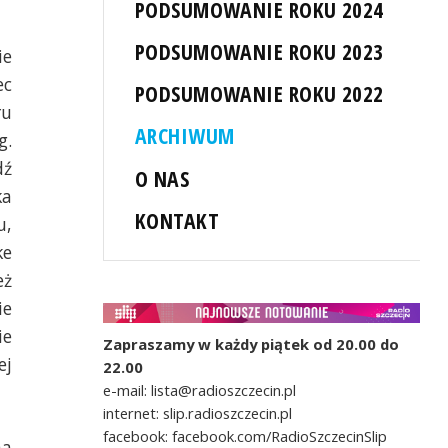
PODSUMOWANIE ROKU 2024
PODSUMOWANIE ROKU 2023
ie
ec
PODSUMOWANIE ROKU 2022
ru
ARCHIWUM
g.
dź
O NAS
ka
KONTAKT
u,
ke
eż
ie
ie
Zapraszamy w każdy piątek od 20.00 do
ej
22.00
e-mail: lista@radioszczecin.pl
internet: slip.radioszczecin.pl
facebook: facebook.com/RadioSzczecinSlip
na