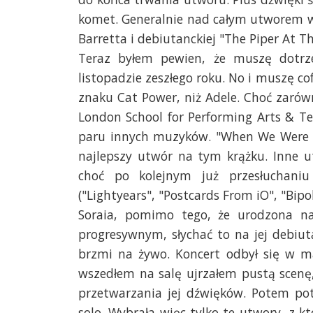
komet. Generalnie nad całym utworem w
Barretta i debiutanckiej "The Piper At T
Teraz byłem pewien, że muszę dotrze
listopadzie zeszłego roku. No i muszę c
znaku Cat Power, niż Adele. Choć zarówn
London School for Performing Arts & Te
paru innych muzyków. "When We Were F
najlepszy utwór na tym krążku. Inne u
choć po kolejnym już przesłuchani
("Lightyears", "Postcards From iO", "Bipo
Soraia, pomimo tego, że urodzona na
progresywnym, słychać to na jej debiuta
brzmi na żywo. Koncert odbył się w m
wszedłem na salę ujrzałem pustą scenę, 
przetwarzania jej dźwięków. Potem pot
solo. Wybrała więc tylko te utwory, z k