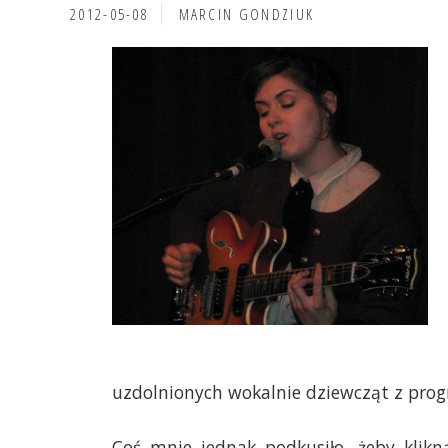
2012-05-08
MARCIN GONDZIUK
uzdolnionych wokalnie dziewcząt z prog
Coś mnie jednak podkusiło, żeby klikną