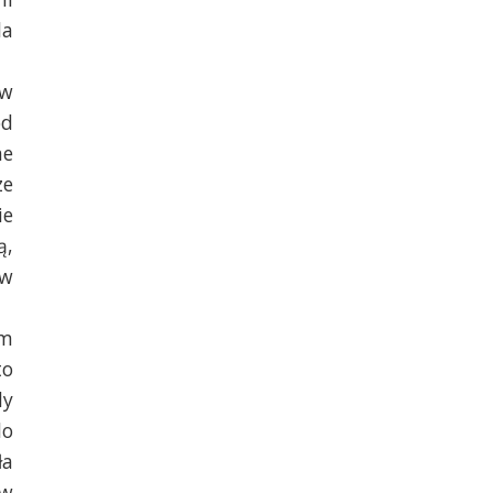
da
 w
od
he
ze
ie
ą,
ów
em
to
dy
do
ła
 w