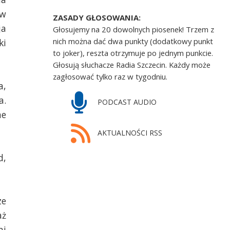
rw
ZASADY GŁOSOWANIA:
ja
Głosujemy na 20 dowolnych piosenek! Trzem z
nich można dać dwa punkty (dodatkowy punkt
ki
to joker), reszta otrzymuje po jednym punkcie.
Głosują słuchacze Radia Szczecin. Każdy może
zagłosować tylko raz w tygodniu.
a,
a.
PODCAST AUDIO
ne
AKTUALNOŚCI RSS
d,
ze
aż
mi