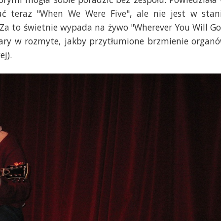
ć teraz "When We Were Five", ale nie jest w stan
Za to świetnie wypada na żywo "Wherever You Will Go
ary w rozmyte, jakby przytłumione brzmienie organ
j).