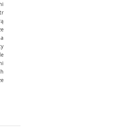
mi
tr
rą
że
na
ty
le
mi
ch
że