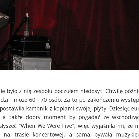
 nie było z nią zespołu poczułem niedosyt. Chwilę późni
udzi - może 60 - 70 osób. Za to po zakończeniu wystę
 postawiła kartonik z kopiami swojej płyty. Dziesięć eu
., a także dobry moment by pogadać ze wschodzą
łyszeć "When We Were Five", więc wyjaśniła mi, że n
 na trasie koncertowej, a sama bywała muzyki