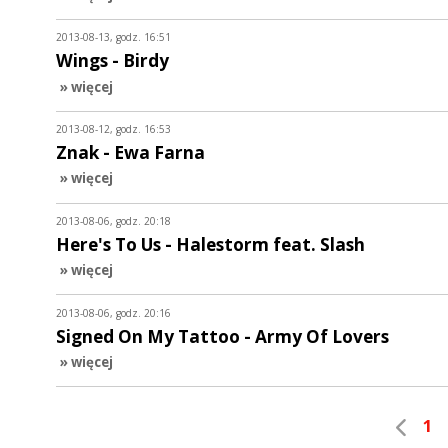
2013-08-13, godz. 16:51
Wings - Birdy
» więcej
2013-08-12, godz. 16:53
Znak - Ewa Farna
» więcej
2013-08-06, godz. 20:18
Here's To Us - Halestorm feat. Slash
» więcej
2013-08-06, godz. 20:16
Signed On My Tattoo - Army Of Lovers
» więcej
1