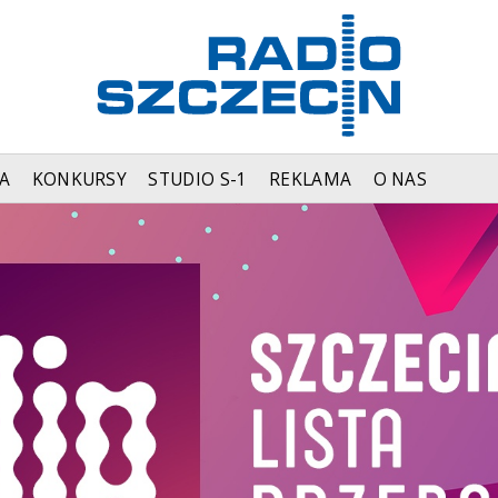
A
KONKURSY
STUDIO S-1
REKLAMA
O NAS