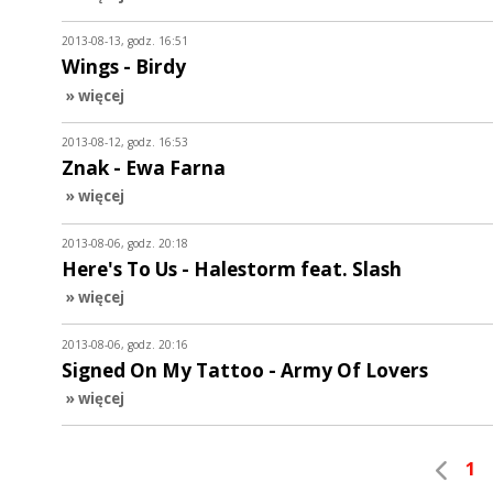
2013-08-13, godz. 16:51
Wings - Birdy
» więcej
2013-08-12, godz. 16:53
Znak - Ewa Farna
» więcej
2013-08-06, godz. 20:18
Here's To Us - Halestorm feat. Slash
» więcej
2013-08-06, godz. 20:16
Signed On My Tattoo - Army Of Lovers
» więcej
1