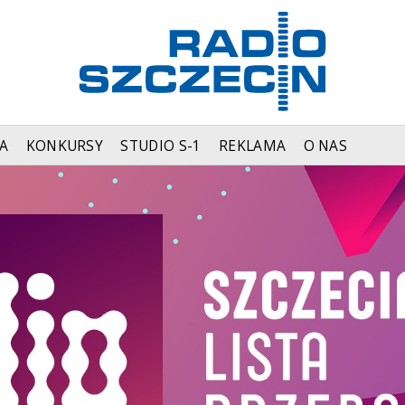
A
KONKURSY
STUDIO S-1
REKLAMA
O NAS