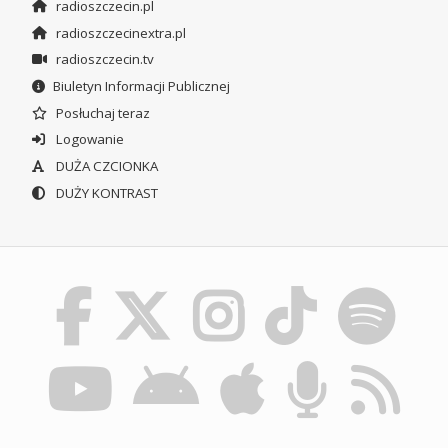
radioszczecin.pl
radioszczecinextra.pl
radioszczecin.tv
Biuletyn Informacji Publicznej
Posłuchaj teraz
Logowanie
DUŻA CZCIONKA
DUŻY KONTRAST