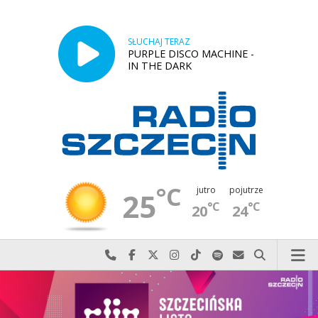
SŁUCHAJ TERAZ
PURPLE DISCO MACHINE -
IN THE DARK
°C
jutro
pojutrze
25
°C
°C
20
24
Najlepiej po prostu do nas zadzwoń
Odwiedź nas na Facebook-u
Odwiedź nas na X
Odwiedź nas na Instagram-ie
Odwiedź nas na TikTok-u
Szukaj nas na Spotify
Wyślij do nas w
Szukaj