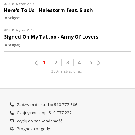
2013-08-06, godz. 20:18
Here's To Us - Halestorm feat. Slash
» więcej
2013-08-06, godz. 20:16
Signed On My Tattoo - Army Of Lovers
» więcej
1
2
3
4
5
280 na 28 stronach
Zadzwoń do studia: 510 777 666
Czujny non stop: 510 777 222
Wyślij do nas wiadomość
Prognoza pogody