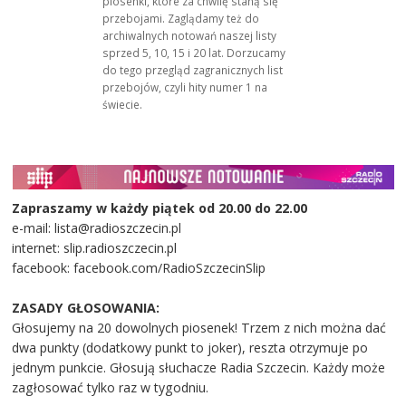
piosenki, które za chwilę staną się
przebojami. Zaglądamy też do
archiwalnych notowań naszej listy
sprzed 5, 10, 15 i 20 lat. Dorzucamy
do tego przegląd zagranicznych list
przebojów, czyli hity numer 1 na
świecie.
Zapraszamy w każdy piątek od 20.00 do 22.00
e-mail: lista@radioszczecin.pl
internet: slip.radioszczecin.pl
facebook: facebook.com/RadioSzczecinSlip
ZASADY GŁOSOWANIA:
Głosujemy na 20 dowolnych piosenek! Trzem z nich można dać
dwa punkty (dodatkowy punkt to joker), reszta otrzymuje po
jednym punkcie. Głosują słuchacze Radia Szczecin. Każdy może
zagłosować tylko raz w tygodniu.