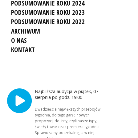
PODSUMOWANIE ROKU 2024
PODSUMOWANIE ROKU 2023
PODSUMOWANIE ROKU 2022
ARCHIWUM
O NAS
KONTAKT
Najbliższa audycja w piątek, 07
sierpnia po godz. 19:00
Dwadzieścia największych przebojów
tygodnia, do tego garść nowych
propozycji do listy, czyli nasze typy,
świeży towar oraz premiera tygodnia!
Sprawdzamy poczekalnię, a w niej