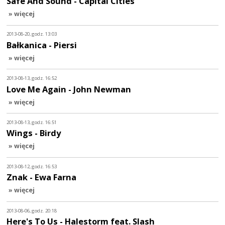
Safe And Sound - Capital Cities
» więcej
2013-08-20, godz. 13:03
Bałkanica - Piersi
» więcej
2013-08-13, godz. 16:52
Love Me Again - John Newman
» więcej
2013-08-13, godz. 16:51
Wings - Birdy
» więcej
2013-08-12, godz. 16:53
Znak - Ewa Farna
» więcej
2013-08-06, godz. 20:18
Here's To Us - Halestorm feat. Slash