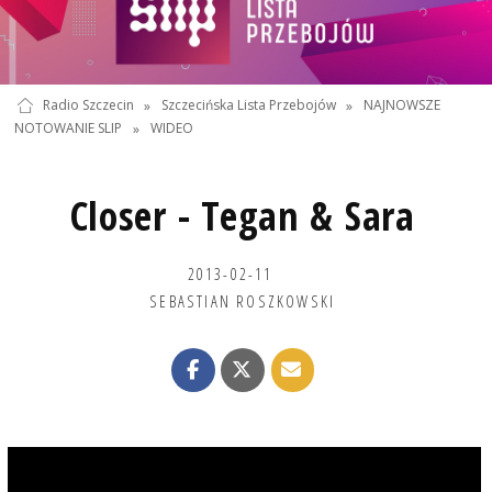
Radio Szczecin
»
Szczecińska Lista Przebojów
»
NAJNOWSZE
NOTOWANIE SLIP
»
WIDEO
Closer - Tegan & Sara
2013-02-11
SEBASTIAN ROSZKOWSKI