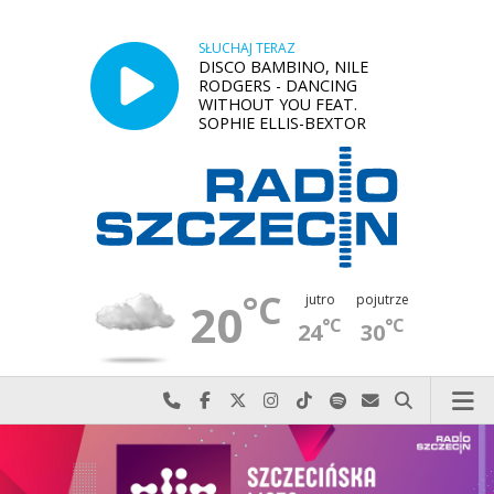
SŁUCHAJ TERAZ
DISCO BAMBINO, NILE
RODGERS - DANCING
WITHOUT YOU FEAT.
SOPHIE ELLIS-BEXTOR
°C
jutro
pojutrze
20
°C
°C
24
30
Najlepiej po prostu do nas zadzwoń
Odwiedź nas na Facebook-u
Odwiedź nas na X
Odwiedź nas na Instagram-ie
Odwiedź nas na TikTok-u
Szukaj nas na Spotify
Wyślij do nas w
Szukaj