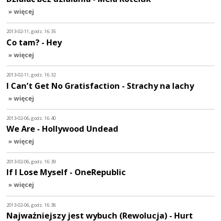
» więcej
2013-02-11, godz. 16:35
Co tam? - Hey
» więcej
2013-02-11, godz. 16:32
I Can’t Get No Gratisfaction - Strachy na lachy
» więcej
2013-02-06, godz. 16:40
We Are - Hollywood Undead
» więcej
2013-02-06, godz. 16:39
If I Lose Myself - OneRepublic
» więcej
2013-02-06, godz. 16:38
Najważniejszy jest wybuch (Rewolucja) - Hurt