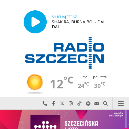
SŁUCHAJ TERAZ
SHAKIRA, BURNA BOI - DAI
DAI
°C
jutro
pojutrze
12
°C
°C
24
30
Najlepiej po prostu do nas zadzwoń
Odwiedź nas na Facebook-u
Odwiedź nas na X
Odwiedź nas na Instagram-ie
Odwiedź nas na TikTok-u
Szukaj nas na Spotify
Wyślij do nas w
Szukaj