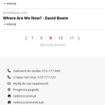
» więcej
2013-02-06, godz. 16:34
Where Are We Now? - David Bowie
» więcej
7
8
9
10
11
280 na 28 stronach
Zadzwoń do studia: 510 777 666
Czujny non stop: 510 777 222
Wyślij do nas wiadomość
Prognoza pogody
radioszczecin.pl
radioszczecinextra.pl