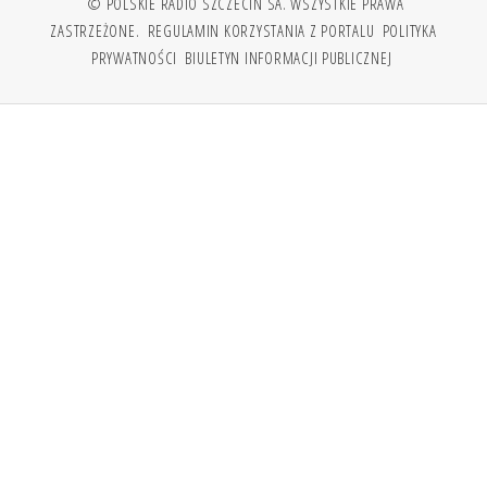
© POLSKIE RADIO SZCZECIN SA. WSZYSTKIE PRAWA
ZASTRZEŻONE.
REGULAMIN KORZYSTANIA Z PORTALU
POLITYKA
PRYWATNOŚCI
BIULETYN INFORMACJI PUBLICZNEJ