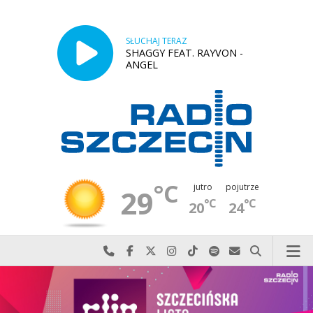
SŁUCHAJ TERAZ
SHAGGY FEAT. RAYVON -
ANGEL
°C
jutro
pojutrze
29
°C
°C
20
24
Najlepiej po prostu do nas zadzwoń
Odwiedź nas na Facebook-u
Odwiedź nas na X
Odwiedź nas na Instagram-ie
Odwiedź nas na TikTok-u
Szukaj nas na Spotify
Wyślij do nas w
Szukaj