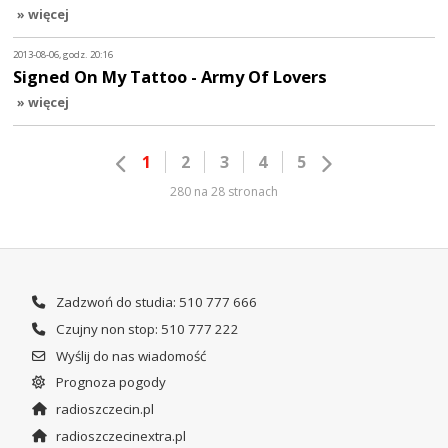
» więcej
2013-08-06, godz. 20:16
Signed On My Tattoo - Army Of Lovers
» więcej
1
2
3
4
5
280 na 28 stronach
Zadzwoń do studia: 510 777 666
Czujny non stop: 510 777 222
Wyślij do nas wiadomość
Prognoza pogody
radioszczecin.pl
radioszczecinextra.pl