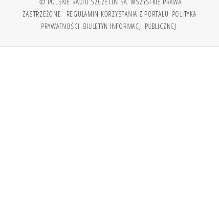
© POLSKIE RADIO SZCZECIN SA. WSZYSTKIE PRAWA
ZASTRZEŻONE.
REGULAMIN KORZYSTANIA Z PORTALU
POLITYKA
PRYWATNOŚCI
BIULETYN INFORMACJI PUBLICZNEJ