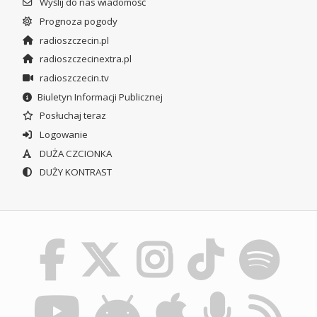
Wyślij do nas wiadomość
Prognoza pogody
radioszczecin.pl
radioszczecinextra.pl
radioszczecin.tv
Biuletyn Informacji Publicznej
Posłuchaj teraz
Logowanie
DUŻA CZCIONKA
DUŻY KONTRAST