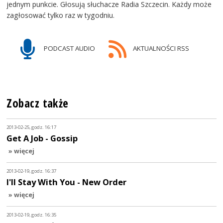
jednym punkcie. Głosują słuchacze Radia Szczecin. Każdy może
zagłosować tylko raz w tygodniu.
PODCAST AUDIO
AKTUALNOŚCI RSS
Zobacz także
2013-02-25, godz. 16:17
Get A Job - Gossip
» więcej
2013-02-19, godz. 16:37
I'll Stay With You - New Order
» więcej
2013-02-19, godz. 16:35