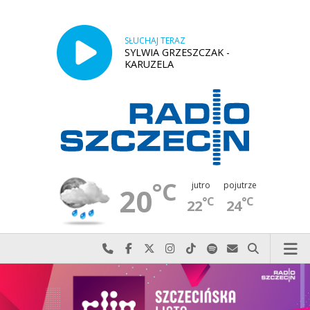
SŁUCHAJ TERAZ
SYLWIA GRZESZCZAK -
KARUZELA
°C
jutro
pojutrze
20
°C
°C
22
24
Najlepiej po prostu do nas zadzwoń
Odwiedź nas na Facebook-u
Odwiedź nas na X
Odwiedź nas na Instagram-ie
Odwiedź nas na TikTok-u
Szukaj nas na Spotify
Wyślij do nas w
Szukaj