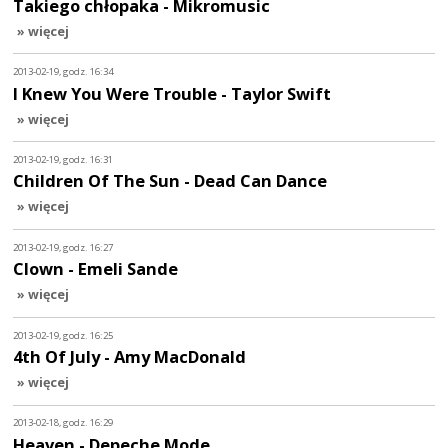
Takiego chłopaka - Mikromusic
» więcej
2013-02-19, godz. 16:34
I Knew You Were Trouble - Taylor Swift
» więcej
2013-02-19, godz. 16:31
Children Of The Sun - Dead Can Dance
» więcej
2013-02-19, godz. 16:27
Clown - Emeli Sande
» więcej
2013-02-19, godz. 16:25
4th Of July - Amy MacDonald
» więcej
2013-02-18, godz. 16:29
Heaven - Depeche Mode