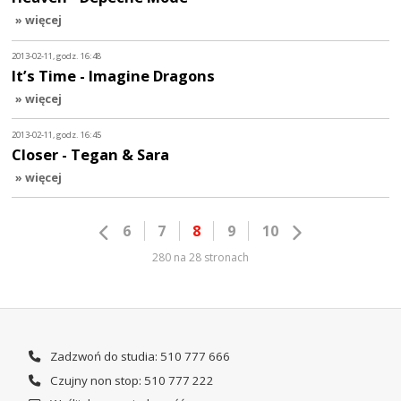
» więcej
2013-02-11, godz. 16:48
It’s Time - Imagine Dragons
» więcej
2013-02-11, godz. 16:45
Closer - Tegan & Sara
» więcej
6
7
8
9
10
280 na 28 stronach
Zadzwoń do studia: 510 777 666
Czujny non stop: 510 777 222