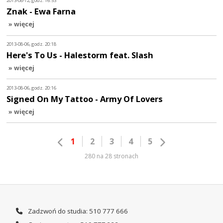
2013-08-12, godz. 16:53
Znak - Ewa Farna
» więcej
2013-08-06, godz. 20:18
Here's To Us - Halestorm feat. Slash
» więcej
2013-08-06, godz. 20:16
Signed On My Tattoo - Army Of Lovers
» więcej
1
2
3
4
5
280 na 28 stronach
Zadzwoń do studia: 510 777 666