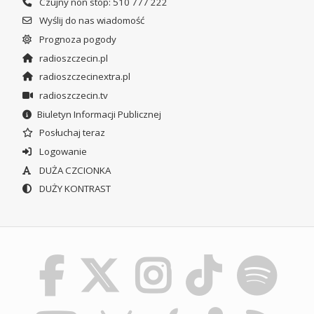
Czujny non stop: 510 777 222
Wyślij do nas wiadomość
Prognoza pogody
radioszczecin.pl
radioszczecinextra.pl
radioszczecin.tv
Biuletyn Informacji Publicznej
Posłuchaj teraz
Logowanie
DUŻA CZCIONKA
DUŻY KONTRAST