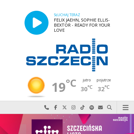
SŁUCHAJ TERAZ
FELIX JAEHN, SOPHIE ELLIS-
BEXTOR - READY FOR YOUR
LOVE
°C
jutro
pojutrze
19
°C
°C
30
32
Najlepiej po prostu do nas zadzwoń
Odwiedź nas na Facebook-u
Odwiedź nas na X
Odwiedź nas na Instagram-ie
Odwiedź nas na TikTok-u
Szukaj nas na Spotify
Wyślij do nas w
Szukaj