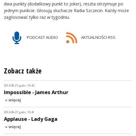
dwa punkty (dodatkowy punkt to joker), reszta otrzymuje po
jednym punkcie. Głosują słuchacze Radia Szczecin. Każdy może
zagłosować tylko raz w tygodniu.
PODCAST AUDIO
AKTUALNOŚCI RSS
Zobacz także
2013-08-27, godz. 19:42
Impossible - James Arthur
» więcej
2013-08-27, godz. 19:41
Applause - Lady Gaga
» więcej