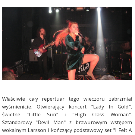
Właściwie cały repertuar tego wieczoru zabrzmiał
wyśmienicie. Otwierający koncert "Lady In Gold",
świetne "Little Sun" i "High Class Woman".
Sztandarowy "Devil Man" z brawurowym wstępem
wokalnym Larsson i kończący podstawowy set "I Felt A