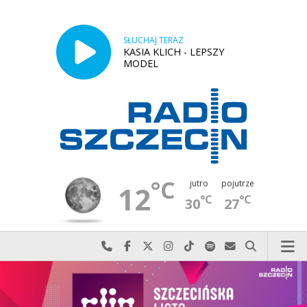
SŁUCHAJ TERAZ
KASIA KLICH - LEPSZY
MODEL
°C
jutro
pojutrze
12
°C
°C
30
27
Najlepiej po prostu do nas zadzwoń
Odwiedź nas na Facebook-u
Odwiedź nas na X
Odwiedź nas na Instagram-ie
Odwiedź nas na TikTok-u
Szukaj nas na Spotify
Wyślij do nas w
Szukaj