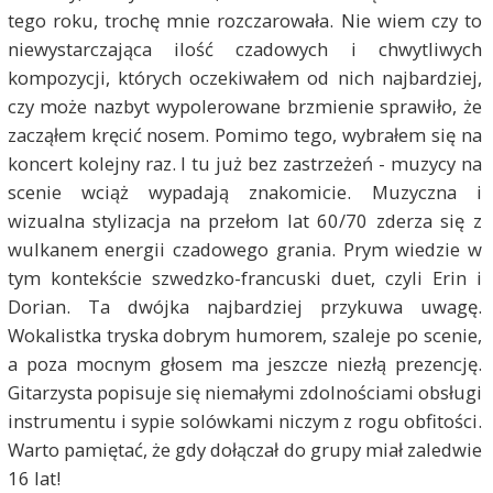
tego roku, trochę mnie rozczarowała. Nie wiem czy to
niewystarczająca ilość czadowych i chwytliwych
kompozycji, których oczekiwałem od nich najbardziej,
czy może nazbyt wypolerowane brzmienie sprawiło, że
zacząłem kręcić nosem. Pomimo tego, wybrałem się na
koncert kolejny raz. I tu już bez zastrzeżeń - muzycy na
scenie wciąż wypadają znakomicie. Muzyczna i
wizualna stylizacja na przełom lat 60/70 zderza się z
wulkanem energii czadowego grania. Prym wiedzie w
tym kontekście szwedzko-francuski duet, czyli Erin i
Dorian. Ta dwójka najbardziej przykuwa uwagę.
Wokalistka tryska dobrym humorem, szaleje po scenie,
a poza mocnym głosem ma jeszcze niezłą prezencję.
Gitarzysta popisuje się niemałymi zdolnościami obsługi
instrumentu i sypie solówkami niczym z rogu obfitości.
Warto pamiętać, że gdy dołączał do grupy miał zaledwie
16 lat!