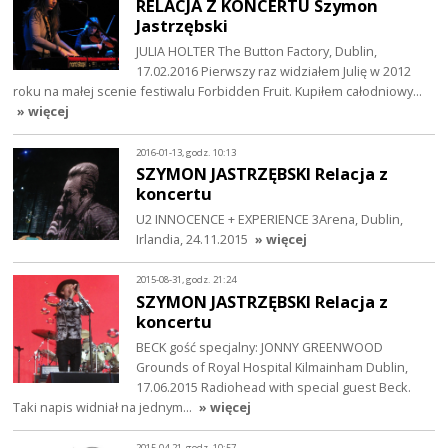
RELACJA Z KONCERTU Szymon
Jastrzębski
JULIA HOLTER The Button Factory, Dublin,
17.02.2016 Pierwszy raz widziałem Julię w 2012
roku na małej scenie festiwalu Forbidden Fruit. Kupiłem całodniowy…
» więcej
2016-01-13, godz. 10:13
SZYMON JASTRZĘBSKI Relacja z
koncertu
U2 INNOCENCE + EXPERIENCE 3Arena, Dublin,
Irlandia, 24.11.2015
» więcej
2015-08-31, godz. 21:24
SZYMON JASTRZĘBSKI Relacja z
koncertu
BECK gość specjalny: JONNY GREENWOOD
Grounds of Royal Hospital Kilmainham Dublin,
17.06.2015 Radiohead with special guest Beck.
Taki napis widniał na jednym…
» więcej
2015-04-21, godz. 10:57