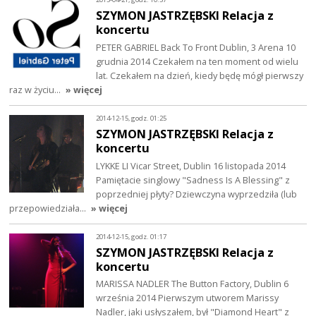
SZYMON JASTRZĘBSKI Relacja z
koncertu
PETER GABRIEL Back To Front Dublin, 3 Arena 10
grudnia 2014 Czekałem na ten moment od wielu
lat. Czekałem na dzień, kiedy będę mógł pierwszy
raz w życiu…
» więcej
2014-12-15, godz. 01:25
SZYMON JASTRZĘBSKI Relacja z
koncertu
LYKKE LI Vicar Street, Dublin 16 listopada 2014
Pamiętacie singlowy "Sadness Is A Blessing" z
poprzedniej płyty? Dziewczyna wyprzedziła (lub
przepowiedziała…
» więcej
2014-12-15, godz. 01:17
SZYMON JASTRZĘBSKI Relacja z
koncertu
MARISSA NADLER The Button Factory, Dublin 6
września 2014 Pierwszym utworem Marissy
Nadler, jaki usłyszałem, był "Diamond Heart" z