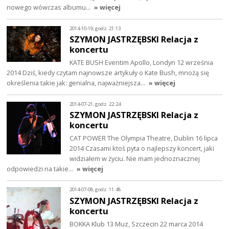
nowego wówczas albumu…
» więcej
2014-10-19, godz. 21:13
SZYMON JASTRZĘBSKI Relacja z
koncertu
KATE BUSH Eventim Apollo, Londyn 12 września
2014 Dziś, kiedy czytam najnowsze artykuły o Kate Bush, mnożą się
określenia takie jak: genialna, najważniejsza…
» więcej
2014-07-21, godz. 22:24
SZYMON JASTRZĘBSKI Relacja z
koncertu
CAT POWER The Olympia Theatre, Dublin 16 lipca
2014 Czasami ktoś pyta o najlepszy koncert, jaki
widziałem w życiu. Nie mam jednoznacznej
odpowiedzi na takie…
» więcej
2014-07-08, godz. 11:48
SZYMON JASTRZĘBSKI Relacja z
koncertu
BOKKA Klub 13 Muz, Szczecin 22 marca 2014