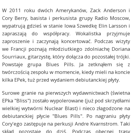
W 2011 roku dwóch Amerykanów, Zack Anderson i
Cory Berry, basista i perkusista grupy Radio Moscow,
wypatrują gdzieś w stanie Iowa Szwedkę Elin Larsson i
zapraszają do współpracy. Wokalistka przyjmuje
zaproszenie i zaczynają koncertować. Podczas wizyty
we Francji poznają młodziutkiego zdolniachę Doriana
Sourriaux, gitarzystę, który dołącza do pozostałej trójki.
Powstaje grupa Blues Pills. Ja zetknąłem się z
twórczością zespołu w momencie, kiedy mieli na koncie
kilka EPek, tuż przed wydaniem debiutanckiej płyty.
Surowe granie na pierwszych wydawnictwach (świetna
EPka "Bliss") zostało wypolerowane (już pod skrzydłami
wielkiej wytwórni Nuclear Blast) i nieco złagodzone na
debiutanckiej płycie "Blues Pills". Po nagraniu płyty
Cory'ego zastępuje na perkusji Andre Kvarnstrom. Taki
skład pozostaje do dziś. Podczas obecnej trasy