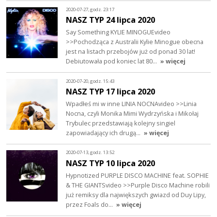
2020-07-27, godz. 23:17
NASZ TYP 24 lipca 2020
Say Something KYLIE MINOGUEvideo
>>Pochodząca z Australii Kylie Minogue obecna
jest na listach przebojów już od ponad 30 lat!
Debiutowała pod koniec lat 80…
» więcej
2020-07-20, godz. 15:43
NASZ TYP 17 lipca 2020
Wpadłeś mi w inne LINIA NOCNAvideo >>Linia
Nocna, czyli Monika Mimi Wydrzyńska i Mikołaj
Trybulec przedstawiają kolejny singiel
zapowiadający ich drugą…
» więcej
2020-07-13, godz. 13:52
NASZ TYP 10 lipca 2020
Hypnotized PURPLE DISCO MACHINE feat. SOPHIE
& THE GIANTSvideo >>Purple Disco Machine robili
już remiksy dla największych gwiazd od Duy Lipy,
przez Foals do…
» więcej