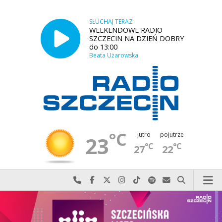
SŁUCHAJ TERAZ
WEEKENDOWE RADIO
SZCZECIN NA DZIEŃ DOBRY
do 13:00
Beata Użarowska
°C
jutro
pojutrze
23
°C
°C
27
22
Najlepiej po prostu do nas zadzwoń
Odwiedź nas na Facebook-u
Odwiedź nas na X
Odwiedź nas na Instagram-ie
Odwiedź nas na TikTok-u
Szukaj nas na Spotify
Wyślij do nas w
Szukaj