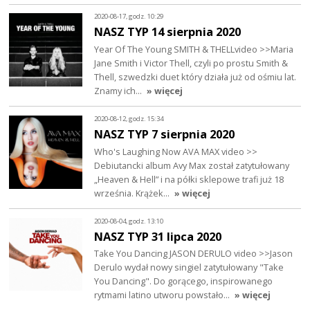
2020-08-17, godz. 10:29
NASZ TYP 14 sierpnia 2020
Year Of The Young SMITH & THELLvideo >>Maria
Jane Smith i Victor Thell, czyli po prostu Smith &
Thell, szwedzki duet który działa już od ośmiu lat.
Znamy ich…
» więcej
2020-08-12, godz. 15:34
NASZ TYP 7 sierpnia 2020
Who's Laughing Now AVA MAX video >>
Debiutancki album Avy Max został zatytułowany
„Heaven & Hell” i na półki sklepowe trafi już 18
września. Krążek…
» więcej
2020-08-04, godz. 13:10
NASZ TYP 31 lipca 2020
Take You Dancing JASON DERULO video >>Jason
Derulo wydał nowy singiel zatytułowany "Take
You Dancing". Do gorącego, inspirowanego
rytmami latino utworu powstało…
» więcej