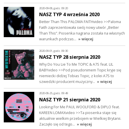
2020-09-08, godz. 09:20
NASZ TYP 4 września 2020
Better Than This PALOMA FAITHvideo >>Paloma
Faith zaprezentowała swój nowy utwór „Better
Than This”. Piosenka nagrana została na własnych
warunkach podczas…
» więcej
2020-09-01, godz. 09:30
NASZ TYP 28 sierpnia 2020
Why Do You Lie To Me TOPIC & A7S feat. LIL
BABYvideo >>Pod pseudonimem Topic kryje się
niemiecki didżej Tobias Topic, z kolei A7S to
szwedzki producent muzyczny…
» więcej
2020-08-25, godz. 09:49
NASZ TYP 21 sierpnia 2020
Looking For Me PAUL WOOLFORD & DIPLO feat.
KAREEN LOMAXvideo >>Ta piosenka staje się
aktualnie wielkim przebojem w Wielkiej Brytanii.
Zaczęło się od tego…
» więcej