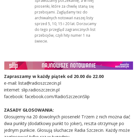
Sprawdzamy poczekalnię, a w niej
piosenki, które za chwilę staną się
przebojami. Zaglądamy też do
archiwalnych notowań naszej listy
sprzed 5, 10, 15 i 20 lat. Dorzucamy
do tego przegląd zagranicznych list
przebojów, czyli hity numer 1 na
świecie.
Zapraszamy w każdy piątek od 20.00 do 22.00
e-mail: lista@radioszczecin.pl
internet: slip.radioszczecin.pl
facebook: facebook.com/RadioSzczecinSlip
ZASADY GŁOSOWANIA:
Głosujemy na 20 dowolnych piosenek! Trzem z nich można dać
dwa punkty (dodatkowy punkt to joker), reszta otrzymuje po
jednym punkcie. Głosują słuchacze Radia Szczecin. Każdy może
zagłosować tylko raz w tygodniu.