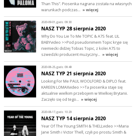
Than This”. Piosenka nagrana została na własnych
warunkach podczas…
» więcej
2020-09-01, godz. 09:30
NASZ TYP 28 sierpnia 2020
Why Do You Lie To Me TOPIC & A7S feat. LIL
BABYvideo >>Pod pseudonimem Topic kryje się
niemiecki didżej Tobias Topic, z kolei A7S to
szwedzki producent muzyczny…
» więcej
2020-08-25, godz. 09:49
NASZ TYP 21 sierpnia 2020
Looking For Me PAUL WOOLFORD & DIPLO feat.
KAREEN LOMAXvideo >>Ta piosenka staje się
aktualnie wielkim przebojem w Wielkiej Brytanii.
Zaczęło się od tego…
» więcej
2020-08-17, godz. 10:29
NASZ TYP 14 sierpnia 2020
Year Of The Young SMITH & THELLvideo >>Maria
Jane Smith i Victor Thell, czyli po prostu Smith &