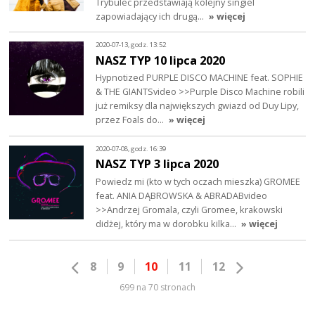
Trybulec przedstawiają kolejny singiel
zapowiadający ich drugą…
» więcej
2020-07-13, godz. 13:52
NASZ TYP 10 lipca 2020
Hypnotized PURPLE DISCO MACHINE feat. SOPHIE
& THE GIANTSvideo >>Purple Disco Machine robili
już remiksy dla największych gwiazd od Duy Lipy,
przez Foals do…
» więcej
2020-07-08, godz. 16:39
NASZ TYP 3 lipca 2020
Powiedz mi (kto w tych oczach mieszka) GROMEE
feat. ANIA DĄBROWSKA & ABRADABvideo
>>Andrzej Gromala, czyli Gromee, krakowski
didżej, który ma w dorobku kilka…
» więcej
8
9
10
11
12
699 na 70 stronach