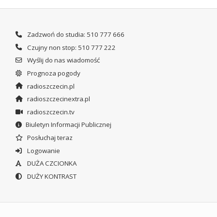
Zadzwoń do studia: 510 777 666
Czujny non stop: 510 777 222
Wyślij do nas wiadomość
Prognoza pogody
radioszczecin.pl
radioszczecinextra.pl
radioszczecin.tv
Biuletyn Informacji Publicznej
Posłuchaj teraz
Logowanie
DUŻA CZCIONKA
DUŻY KONTRAST