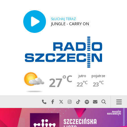
SŁUCHAJ TERAZ
JUNGLE - CARRY ON
°C
jutro
pojutrze
27
°C
°C
22
23
Najlepiej po prostu do nas zadzwoń
Odwiedź nas na Facebook-u
Odwiedź nas na X
Odwiedź nas na Instagram-ie
Odwiedź nas na TikTok-u
Szukaj nas na Spotify
Wyślij do nas w
Szukaj