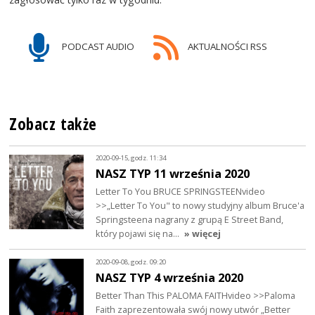
PODCAST AUDIO
AKTUALNOŚCI RSS
Zobacz także
2020-09-15, godz. 11:34
NASZ TYP 11 września 2020
Letter To You BRUCE SPRINGSTEENvideo
>>„Letter To You" to nowy studyjny album Bruce'a
Springsteena nagrany z grupą E Street Band,
który pojawi się na…
» więcej
2020-09-08, godz. 09:20
NASZ TYP 4 września 2020
Better Than This PALOMA FAITHvideo >>Paloma
Faith zaprezentowała swój nowy utwór „Better