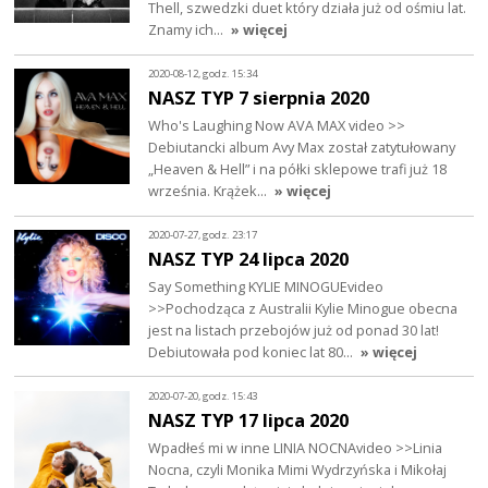
Thell, szwedzki duet który działa już od ośmiu lat.
Znamy ich…
» więcej
2020-08-12, godz. 15:34
NASZ TYP 7 sierpnia 2020
Who's Laughing Now AVA MAX video >>
Debiutancki album Avy Max został zatytułowany
„Heaven & Hell” i na półki sklepowe trafi już 18
września. Krążek…
» więcej
2020-07-27, godz. 23:17
NASZ TYP 24 lipca 2020
Say Something KYLIE MINOGUEvideo
>>Pochodząca z Australii Kylie Minogue obecna
jest na listach przebojów już od ponad 30 lat!
Debiutowała pod koniec lat 80…
» więcej
2020-07-20, godz. 15:43
NASZ TYP 17 lipca 2020
Wpadłeś mi w inne LINIA NOCNAvideo >>Linia
Nocna, czyli Monika Mimi Wydrzyńska i Mikołaj