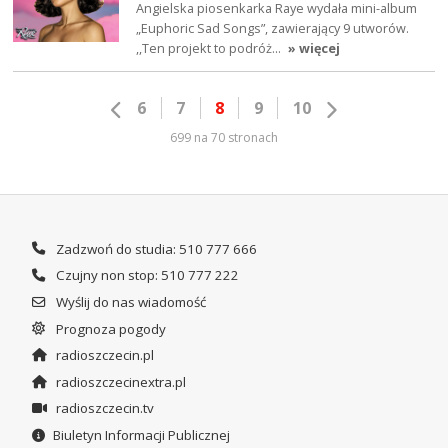
Angielska piosenkarka Raye wydała mini-album
„Euphoric Sad Songs”, zawierający 9 utworów.
,,Ten projekt to podróż…
» więcej
6
7
8
9
10
699 na 70 stronach
Zadzwoń do studia: 510 777 666
Czujny non stop: 510 777 222
Wyślij do nas wiadomość
Prognoza pogody
radioszczecin.pl
radioszczecinextra.pl
radioszczecin.tv
Biuletyn Informacji Publicznej