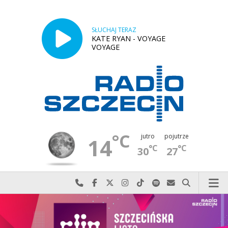
SŁUCHAJ TERAZ
KATE RYAN - VOYAGE
VOYAGE
°C
jutro
pojutrze
14
°C
°C
30
27
Najlepiej po prostu do nas zadzwoń
Odwiedź nas na Facebook-u
Odwiedź nas na X
Odwiedź nas na Instagram-ie
Odwiedź nas na TikTok-u
Szukaj nas na Spotify
Wyślij do nas w
Szukaj