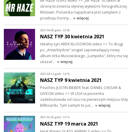
Mr Haze TEXAS video >> „Mr Haze” to ukłon w
stronę brzmienia słynnej wytwórni fonograficznej
Motown. Piosenka napędzana jest samplem z
przeboju Donny…
» więcej
2021-04-30, godz. 23:36
NASZ TYP 30 kwietnia 2021
Idealny syn AREK KŁUSOWSKI video >> To drugi
po „Antarktydzie” singiel zapowiadający nowy
album Arka Kłusowskiego ,,Lumpeks”, który ma się
ukazać…
» więcej
2021-04-12, godz. 14:16
NASZ TYP 9 kwietnia 2021
Peaches JUSTIN BIEBER feat. DANIEL CAESAR &
GIVEON video >> W USA ta piosenka
zadebiutowała od razu na pierwszym miejscu listy
Billboardu. Tym samym to już…
» więcej
2021-03-25, godz. 14:15
NASZ TYP 19 marca 2021
Heat Waves GLASS ANIMALS video >> To