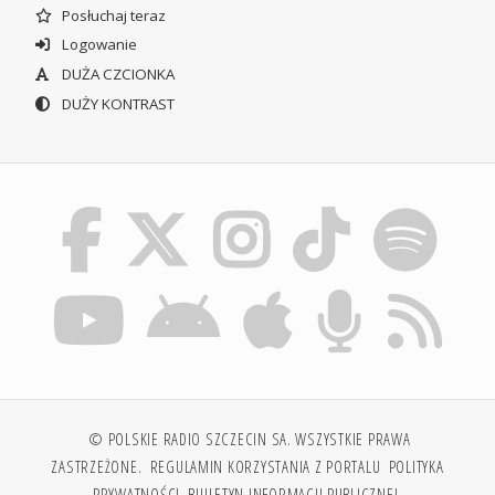
Posłuchaj teraz
Logowanie
DUŻA CZCIONKA
DUŻY KONTRAST
© POLSKIE RADIO SZCZECIN SA. WSZYSTKIE PRAWA
ZASTRZEŻONE.
REGULAMIN KORZYSTANIA Z PORTALU
POLITYKA
PRYWATNOŚCI
BIULETYN INFORMACJI PUBLICZNEJ