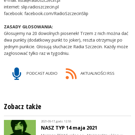
e-mail: lista@radioszczecin.pl
internet: slip.radioszczecin.pl
facebook: facebook.com/RadioSzczecinSlip
ZASADY GŁOSOWANIA:
Głosujemy na 20 dowolnych piosenek! Trzem z nich można dać
dwa punkty (dodatkowy punkt to joker), reszta otrzymuje po
jednym punkcie. Głosują słuchacze Radia Szczecin. Każdy może
zagłosować tylko raz w tygodniu.
PODCAST AUDIO
AKTUALNOŚCI RSS
Zobacz także
2021-05-17, godz. 12:55
NASZ TYP 14 maja 2021