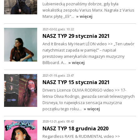
Lubieniecką poznaliśmy dobrze, gdy była
wokalistką zespołu Varius Manx. Nagrała z Varius
Manx płytę ,,Eli"…
» więcej
2021-02-02, godz. 10:22
NASZ TYP 29 stycznia 2021
And It Breaks My Heart LÉON video >> „Ten utwór
natychmiast zapada w pamięć” – napisał
prestiżowy amerykański magazyn muzyczny
Billboard. A…
» więcej
2021-01-19, godz. 23:47
NASZ TYP 15 stycznia 2021
Drivers Licence OLIVIA RODRIGO video >> 17-
letnia Olivia Rodrigo, gwiazda seriali telewizyjnych
Disneya, to największa sensacja muzyczna
początku tego roku…
» więcej
2020-12-21, godz. 00:42
NASZ TYP 18 grudnia 2020
Regardless RAYE & RUDIMENTAL video >>