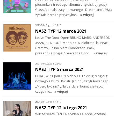
piosenka z trzeciego albumu angielskiej grupy
Glass Animals, zatytułowanego ,,Dreamland”. Płyta
zyskała bardzo przychylne…
» więcej
2021-03-16, godz. 14:10
NASZ TYP 12 marca 2021
Leave The Door Open BRUNO MARS, ANDERSON
.PAAK, SILK SONIC video >> Wielokrotni laureaci
Grammy, Bruno Mars i Anderson .Paak,
prezentują singiel "Leave the Door…
» więcej
2021-03-09, godz. 22:00
NASZ TYP 5 marca 2021
Buka KWIAT JABŁONI video >> To drugi singiel z
nowego albumu Kwiatu Jabłoni, zatytułowanego
,,Mogło być nic”. ,,Najbardziej boimy się tego,
czego nie…
» więcej
2021-02-15, godz. 12:10
NASZ TYP 12 lutego 2021
Wilcze serce JÓZEFINA video >> Annę Józefinę