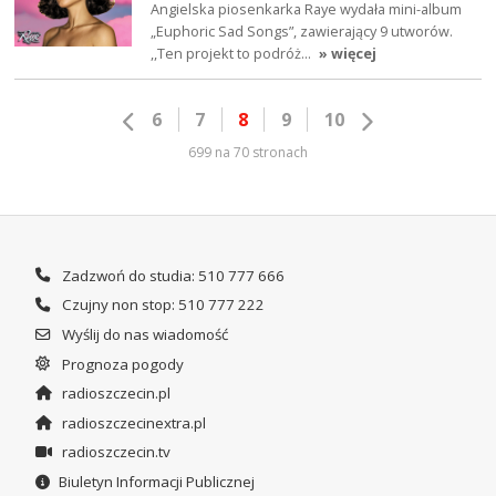
Angielska piosenkarka Raye wydała mini-album
„Euphoric Sad Songs”, zawierający 9 utworów.
,,Ten projekt to podróż…
» więcej
6
7
8
9
10
699 na 70 stronach
Zadzwoń do studia: 510 777 666
Czujny non stop: 510 777 222
Wyślij do nas wiadomość
Prognoza pogody
radioszczecin.pl
radioszczecinextra.pl
radioszczecin.tv
Biuletyn Informacji Publicznej