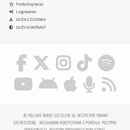
Posłuchaj teraz
Logowanie
DUŻA CZCIONKA
DUŻY KONTRAST
© POLSKIE RADIO SZCZECIN SA. WSZYSTKIE PRAWA
ZASTRZEŻONE.
REGULAMIN KORZYSTANIA Z PORTALU
POLITYKA
PRYWATNOŚCI
BIULETYN INFORMACJI PUBLICZNEJ