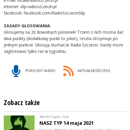
e-mail: lista@radioszczecin.pl
internet: slip.radioszczecin.pl
facebook: facebook.com/RadioSzczecinSlip
ZASADY GŁOSOWANIA:
Głosujemy na 20 dowolnych piosenek! Trzem z nich można dać
dwa punkty (dodatkowy punkt to joker), reszta otrzymuje po
jednym punkcie. Głosują słuchacze Radia Szczecin. Każdy może
zagłosować tylko raz w tygodniu.
PODCAST AUDIO
AKTUALNOŚCI RSS
Zobacz także
2021-05-17, godz. 12:55
NASZ TYP 14 maja 2021