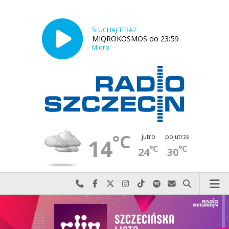
SŁUCHAJ TERAZ
MIQROKOSMOS do 23:59
Miqro
°C
jutro
pojutrze
14
°C
°C
24
30
Najlepiej po prostu do nas zadzwoń
Odwiedź nas na Facebook-u
Odwiedź nas na X
Odwiedź nas na Instagram-ie
Odwiedź nas na TikTok-u
Szukaj nas na Spotify
Wyślij do nas w
Szukaj