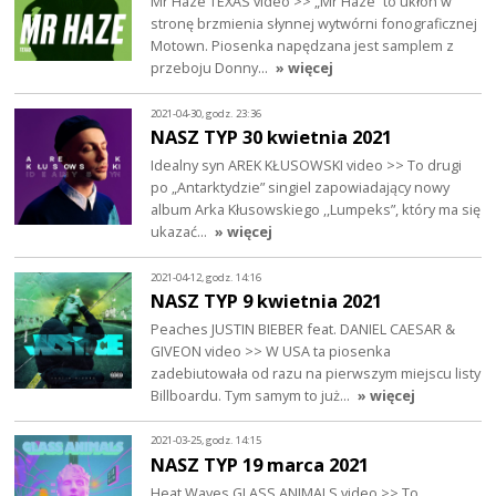
Mr Haze TEXAS video >> „Mr Haze” to ukłon w
stronę brzmienia słynnej wytwórni fonograficznej
Motown. Piosenka napędzana jest samplem z
przeboju Donny…
» więcej
2021-04-30, godz. 23:36
NASZ TYP 30 kwietnia 2021
Idealny syn AREK KŁUSOWSKI video >> To drugi
po „Antarktydzie” singiel zapowiadający nowy
album Arka Kłusowskiego ,,Lumpeks”, który ma się
ukazać…
» więcej
2021-04-12, godz. 14:16
NASZ TYP 9 kwietnia 2021
Peaches JUSTIN BIEBER feat. DANIEL CAESAR &
GIVEON video >> W USA ta piosenka
zadebiutowała od razu na pierwszym miejscu listy
Billboardu. Tym samym to już…
» więcej
2021-03-25, godz. 14:15
NASZ TYP 19 marca 2021
Heat Waves GLASS ANIMALS video >> To