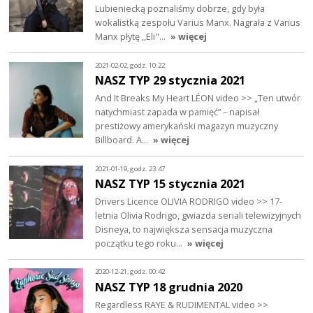
Lubieniecką poznaliśmy dobrze, gdy była
wokalistką zespołu Varius Manx. Nagrała z Varius
Manx płytę ,,Eli"…
» więcej
2021-02-02, godz. 10:22
NASZ TYP 29 stycznia 2021
And It Breaks My Heart LÉON video >> „Ten utwór
natychmiast zapada w pamięć” – napisał
prestiżowy amerykański magazyn muzyczny
Billboard. A…
» więcej
2021-01-19, godz. 23:47
NASZ TYP 15 stycznia 2021
Drivers Licence OLIVIA RODRIGO video >> 17-
letnia Olivia Rodrigo, gwiazda seriali telewizyjnych
Disneya, to największa sensacja muzyczna
początku tego roku…
» więcej
2020-12-21, godz. 00:42
NASZ TYP 18 grudnia 2020
Regardless RAYE & RUDIMENTAL video >>