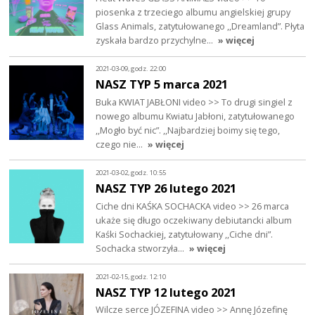
piosenka z trzeciego albumu angielskiej grupy
Glass Animals, zatytułowanego ,,Dreamland”. Płyta
zyskała bardzo przychylne…
» więcej
2021-03-09, godz. 22:00
NASZ TYP 5 marca 2021
Buka KWIAT JABŁONI video >> To drugi singiel z
nowego albumu Kwiatu Jabłoni, zatytułowanego
,,Mogło być nic”. ,,Najbardziej boimy się tego,
czego nie…
» więcej
2021-03-02, godz. 10:55
NASZ TYP 26 lutego 2021
Ciche dni KAŚKA SOCHACKA video >> 26 marca
ukaże się długo oczekiwany debiutancki album
Kaśki Sochackiej, zatytułowany ,,Ciche dni”.
Sochacka stworzyła…
» więcej
2021-02-15, godz. 12:10
NASZ TYP 12 lutego 2021
Wilcze serce JÓZEFINA video >> Annę Józefinę