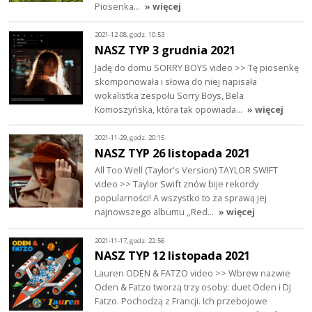
Piosenka…
» więcej
2021-12-08, godz. 10:53
NASZ TYP 3 grudnia 2021
Jadę do domu SORRY BOYS video >> Tę piosenkę
skomponowała i słowa do niej napisała
wokalistka zespołu Sorry Boys, Bela
Komoszyńska, która tak opowiada…
» więcej
2021-11-29, godz. 20:15
NASZ TYP 26 listopada 2021
All Too Well (Taylor's Version) TAYLOR SWIFT
video >> Taylor Swift znów bije rekordy
popularności! A wszystko to za sprawą jej
najnowszego albumu ,,Red…
» więcej
2021-11-17, godz. 22:56
NASZ TYP 12 listopada 2021
Lauren ODEN & FATZO video >> Wbrew nazwie
Oden & Fatzo tworzą trzy osoby: duet Oden i DJ
Fatzo. Pochodzą z Francji. Ich przebojowe