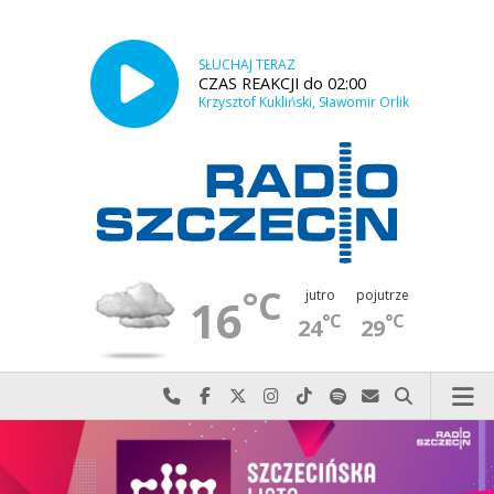
SŁUCHAJ TERAZ
CZAS REAKCJI do 02:00
Krzysztof Kukliński, Sławomir Orlik
°C
jutro
pojutrze
16
°C
°C
24
29
Najlepiej po prostu do nas zadzwoń
Odwiedź nas na Facebook-u
Odwiedź nas na X
Odwiedź nas na Instagram-ie
Odwiedź nas na TikTok-u
Szukaj nas na Spotify
Wyślij do nas w
Szukaj