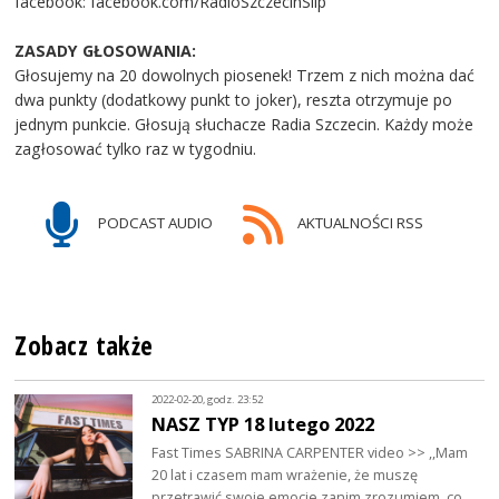
facebook: facebook.com/RadioSzczecinSlip
ZASADY GŁOSOWANIA:
Głosujemy na 20 dowolnych piosenek! Trzem z nich można dać
dwa punkty (dodatkowy punkt to joker), reszta otrzymuje po
jednym punkcie. Głosują słuchacze Radia Szczecin. Każdy może
zagłosować tylko raz w tygodniu.
PODCAST AUDIO
AKTUALNOŚCI RSS
Zobacz także
2022-02-20, godz. 23:52
NASZ TYP 18 lutego 2022
Fast Times SABRINA CARPENTER video >> ,,Mam
20 lat i czasem mam wrażenie, że muszę
przetrawić swoje emocje zanim zrozumiem, co