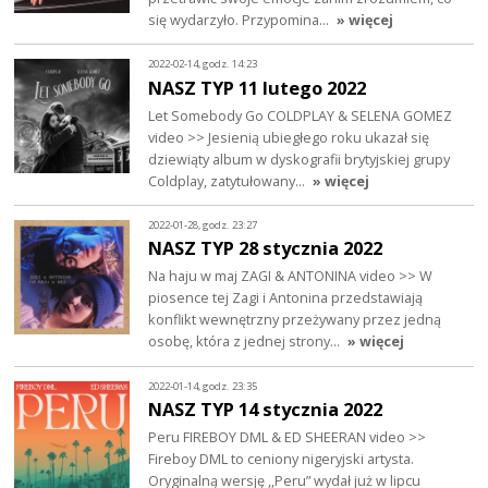
się wydarzyło. Przypomina…
» więcej
2022-02-14, godz. 14:23
NASZ TYP 11 lutego 2022
Let Somebody Go COLDPLAY & SELENA GOMEZ
video >> Jesienią ubiegłego roku ukazał się
dziewiąty album w dyskografii brytyjskiej grupy
Coldplay, zatytułowany…
» więcej
2022-01-28, godz. 23:27
NASZ TYP 28 stycznia 2022
Na haju w maj ZAGI & ANTONINA video >> W
piosence tej Zagi i Antonina przedstawiają
konflikt wewnętrzny przeżywany przez jedną
osobę, która z jednej strony…
» więcej
2022-01-14, godz. 23:35
NASZ TYP 14 stycznia 2022
Peru FIREBOY DML & ED SHEERAN video >>
Fireboy DML to ceniony nigeryjski artysta.
Oryginalną wersję ,,Peru” wydał już w lipcu