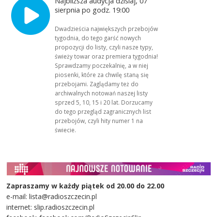
Najbliższa audycja dzisiaj, 07
sierpnia po godz. 19:00
Dwadzieścia największych przebojów
tygodnia, do tego garść nowych
propozycji do listy, czyli nasze typy,
świeży towar oraz premiera tygodnia!
Sprawdzamy poczekalnię, a w niej
piosenki, które za chwilę staną się
przebojami. Zaglądamy też do
archiwalnych notowań naszej listy
sprzed 5, 10, 15 i 20 lat. Dorzucamy
do tego przegląd zagranicznych list
przebojów, czyli hity numer 1 na
świecie.
Zapraszamy w każdy piątek od 20.00 do 22.00
e-mail: lista@radioszczecin.pl
internet: slip.radioszczecin.pl