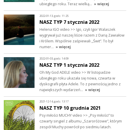
ubiegłego roku. Teraz wielką…
» więcej
2022-01-13, godz. 11:25
NASZ TYP 7 stycznia 2022
Helena IGO video >> Igo, czyli Igor Walaszek
wygrywał już naszej liście razem z Darią Zawiałow
i Królem. Wspólnie zaśpiewali ,,Świt”. To był
numer…
» więcej
2022-01-03, godz. 14:09
NASZ TYP 1 stycznia 2022
Oh My God ADELE video >> W listopadzie
ubiegłego roku ukazała się nowa, czwarta w
dyskografii płyta Adele. To z pewnością jedno z
największych wydarzeń…
» więcej
2021-12-14, godz. 13:17
NASZ TYP 10 grudnia 2021
Psy miłości MUCHY video >> „Psy miłości” to
czwarty singiel z albumu „Szaroróżowe”, którym
zespół Muchy powrócił po siedmiu latach.