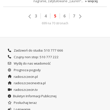
nagranie, zatytułowane ,,Lauren”…
» więcej
3
4
5
6
7
699 na 70 stronach
Zadzwoń do studia: 510 777 666
Czujny non stop: 510 777 222
Wyślij do nas wiadomość
Prognoza pogody
radioszczecin.pl
radioszczecinextra.pl
radioszczecin.tv
Biuletyn Informacji Publicznej
Posłuchaj teraz
Logowanie